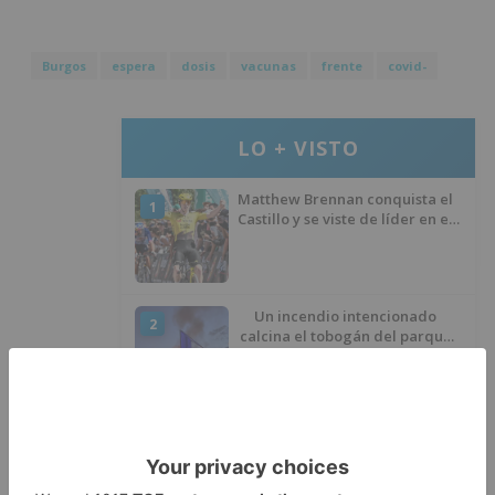
Burgos
espera
dosis
vacunas
frente
covid-
LO + VISTO
Matthew Brennan conquista el
1
Castillo y se viste de líder en el
estreno de la Vuelta a Burgos
Un incendio intencionado
2
calcina el tobogán del parque
infantil del Barrio del Pilar de
Burgos
Seis proyectos de Burgos
3
recibirán 7,5 millones de euros
para impulsar plantas solares