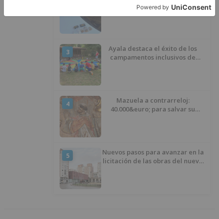
2
Quintanar de la Sierra con
hachís, cocaína y marihuana
ocultos en su vehículo
Ayala destaca el éxito de los
3
campamentos inclusivos de
ASPANIAS tras completar todas
las plazas
Mazuela a contrarreloj:
4
40.000&euro; para salvar su
retablo
Nuevos pasos para avanzar en la
5
licitación de las obras del nuevo
Mercado Norte