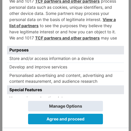
Herido un hombre de 35 años
4
que iba en silla de ruedas tras
ser atropellado en Burgos
El PSOE advierte de que el
5
Ayuntamiento de Burgos ha
"vaciado la hucha" y depende
del Ministerio para sostener las
inversiones
LO ÚLTIMO
Detienen a un joven de 27 años
1
por el robo de cableado y por
atentado contra los agentes
Detenidas tres personas en