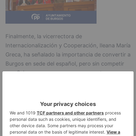
Finalmente, la vicerrectora de
Internacionalización y Cooperación, Ileana María
Greca, ha señalado la importancia de convertir a
Burgos en sede del español, pero sin competir
con Salamanca, ya que su presupuesto es
mucho mayor.
Burgos
convierte
sede
español
semana
LO + VISTO