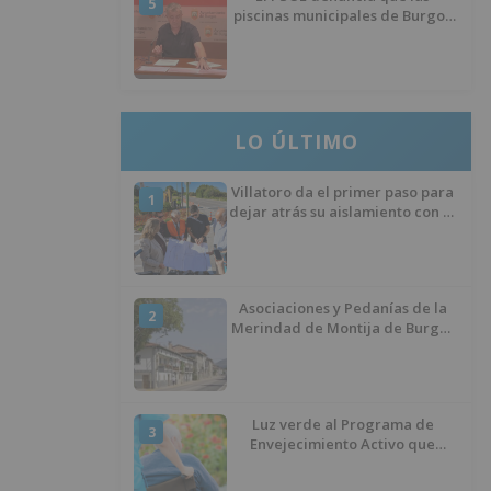
5
piscinas municipales de Burgos
llevan seis meses sin la
desinfección obligatoria contra
plagas
LO ÚLTIMO
Villatoro da el primer paso para
1
dejar atrás su aislamiento con el
inicio de la senda peatonal y
ciclista
Asociaciones y Pedanías de la
2
Merindad de Montija de Burgos
piden la reapertura de la
farmacia de Villasante
Luz verde al Programa de
3
Envejecimiento Activo que
experimenta cada una mayor
demanda