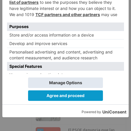
Barrio (PSOE) denuncia que la
1
apertura del Castillo responde a
“una foto” y no a la culminación
del proyecto
El poblado de El Encuentro de
2
Burgos a punto de culminar su
proceso de realojo
Un libro rescata la historia y
3
memoria del pueblo burgalés de
Huérmeces
CCOO Burgos tramita más de 200
4
expedientes de regularización
de inmigrantes
El PSOE denuncia que las