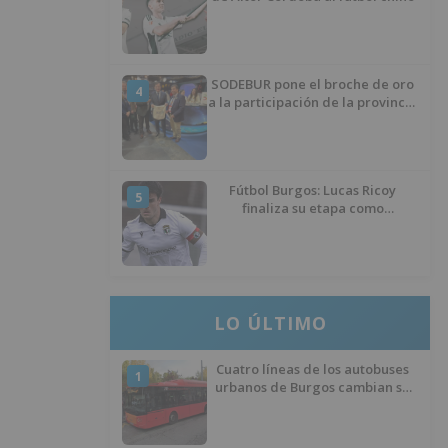
SODEBUR pone el broche de oro
4
a la participación de la provincia
de Burgos en FITUR
Fútbol Burgos: Lucas Ricoy
5
finaliza su etapa como
blanquinegro
LO ÚLTIMO
Cuatro líneas de los autobuses
1
urbanos de Burgos cambian su
recorrido por las obras de
asfaltado en la Avenida del
Arlanzón y se reactiva el servicio