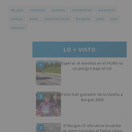
Burgos
catedral
vuelven
convertirse
escenario
rodaje
serie
internacional
dirigida
josé
luis
moreno
LO + VISTO
Esperar al autobús en el HUBU es
1
un peligro bajo el sol
Felix Gall ganador de la Vuelta a
2
Burgos 2026
El Burgos CF oficializa la salida
3
de Aitor Córdoba al fútbol chino