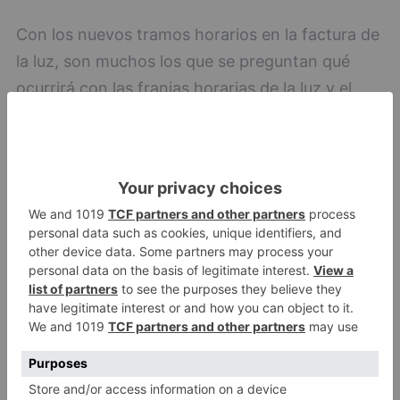
Con los nuevos tramos horarios en la factura de
la luz, son muchos los que se preguntan qué
ocurrirá con las franjas horarias de la luz y el
cambio de hora pero, desde Gana Energía,
explican que se mantendrán como hasta ahora:
"Con el cambio de hora, nos beneficiaremos de
más horas de sol por la mañana, cuando el
consumo de luz es mayor, por lo que podremos
prescindir de encender las luces", señala
Antonio Picazo, CEO de la compañía.