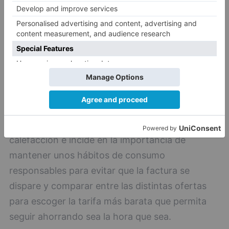
A su vez, la compañía recuerda que hay que
tener en cuenta que en invierno el consumo de
luz y gas suele aumentar por el uso de
calefacción e incide en la importancia de
mantener unos hábitos de consumo
responsables para evitar que la factura se
dispare y comparar entre las distintas ofertas
para escoger la tarifa más barata que permita
seguir ahorrando sea la hora que sea.