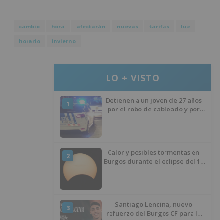
cambio
hora
afectarán
nuevas
tarifas
luz
horario
invierno
LO + VISTO
Detienen a un joven de 27 años
1
por el robo de cableado y por
atentado contra los agentes
Calor y posibles tormentas en
2
Burgos durante el eclipse del 12
de agosto
Santiago Lencina, nuevo
3
refuerzo del Burgos CF para la