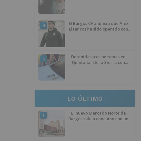
temporada 2026/27
El Burgos CF anuncia que Álex
4
Lizancos ha sido operado con
éxito del menisco de su rodilla
izquierda
Detenidas tres personas en
5
Quintanar de la Sierra con
hachís, cocaína y marihuana
ocultos en su vehículo
LO ÚLTIMO
El nuevo Mercado Norte de
1
Burgos sale a concurso con un
presupuesto de 21,7 millones