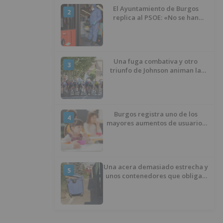
El Ayuntamiento de Burgos
2
replica al PSOE: «No se han
interrumpido» las
desinfecciones municipales
Una fuga combativa y otro
3
triunfo de Johnson animan la
penúltima jornada de la Vuelta a
Burgos
Burgos registra uno de los
4
mayores aumentos de usuarios
de ‘Conciliamos Verano’, con
1.267 niños
Una acera demasiado estrecha y
5
unos contenedores que obligan
a buscar otro camino