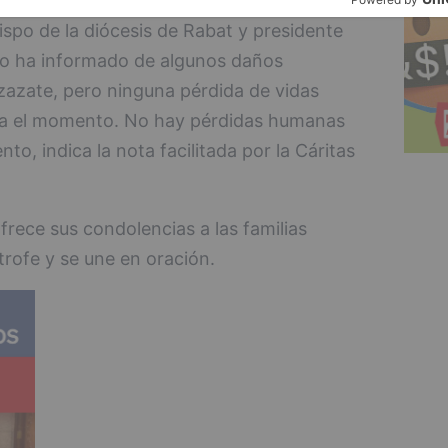
ación adicional presentada por Mons.
spo de la diócesis de Rabat y presidente
do ha informado de algunos daños
rzazate, pero ninguna pérdida de vidas
a el momento. No hay pérdidas humanas
o, indica la nota facilitada por la Cáritas
frece sus condolencias a las familias
trofe y se une en oración.