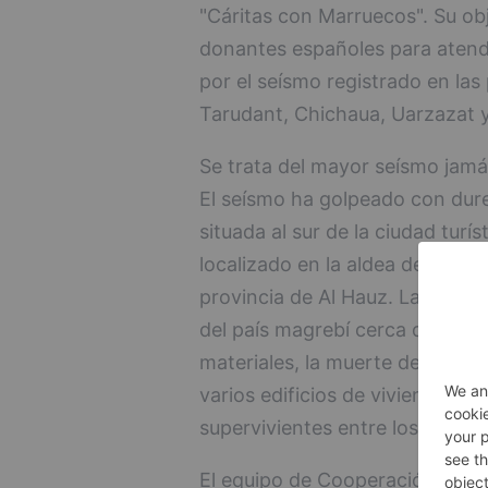
"Cáritas con Marruecos". Su obje
donantes españoles para atend
por el seísmo registrado en la
Tarudant, Chichaua, Uarzazat y 
Se trata del mayor seísmo jamás
El seísmo ha golpeado con durez
situada al sur de la ciudad turí
localizado en la aldea de Iguil
provincia de Al Hauz. La violen
del país magrebí cerca de la m
materiales, la muerte de más de
varios edificios de viviendas. 
supervivientes entre los escom
El equipo de Cooperación Inter