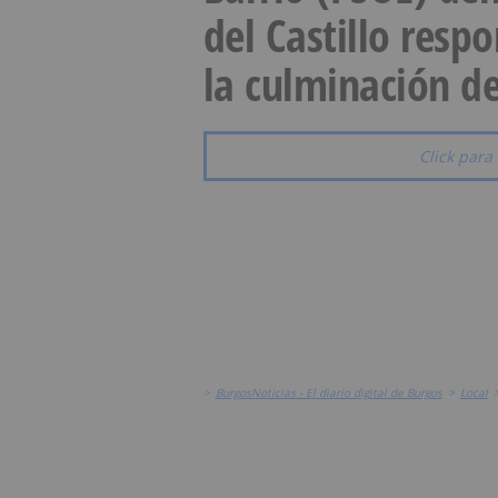
del Castillo resp
la culminación de
Click para 
>
BurgosNoticias - El diario digital de Burgos
>
Local