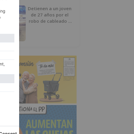
Detienen a un joven
de 27 años por el
robo de cableado y
por atentado contra
los agentes