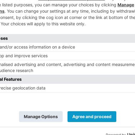
 para ofrecer acompañamiento y apoyo en
5
in precedentes en la historia reciente del
abat, el misionero mexicano Óscar Arturo,
e domingo a Marrakech para poder evaluar
nsión de los daños, recabar información
 primera respuesta de emergencia", ha
sable de la Campaña Cáritas con
comunicado ha informado este sábado que,
vestigación Científica y Técnica (CNRST),
e produjo en la noche del viernes 08 de
a más en la España peninsular).
ha reunido este sábado a primera hora de