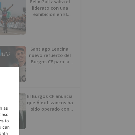
Felix Gall asalta el
liderato con una
exhibición en El
Escudo
Santiago Lencina,
nuevo refuerzo del
Burgos CF para la
temporada 2026/27
El Burgos CF anuncia
que Álex Lizancos ha
sido operado con
éxito del menisco de
su rodilla izquierda