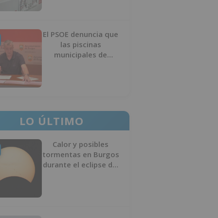
El PSOE denuncia que
las piscinas
municipales de
Burgos llevan seis
meses sin la
desinfección
obligatoria contra
plagas
LO ÚLTIMO
Calor y posibles
tormentas en Burgos
durante el eclipse del
12 de agosto