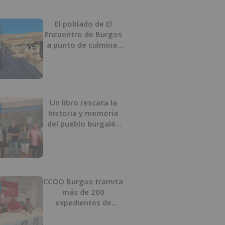
proyecto
El poblado de El
Encuentro de Burgos
a punto de culminar
su proceso de realojo
Un libro rescata la
historia y memoria
del pueblo burgalés
de Huérmeces
CCOO Burgos tramita
más de 200
expedientes de
regularización de
inmigrantes