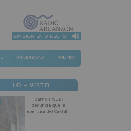
AL
UNIVERSIDAD
POLÍTICA
LO + VISTO
Barrio (PSOE)
denuncia que la
apertura del Castillo
responde a “una
foto” y no a la
culminación del