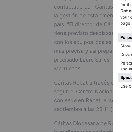
contactado con Cáritas Rabat
la gestión de esta emergencia s
país. "El director de Cáritas R
tiene previsto desplazarse est
con los equipos locales la exte
más precisa y así preparar una
precisado Laure Salies, respon
Marruecos.
Cáritas Rabat a través de un 
según el Centro Nacional de In
con sede en Rabat, el seísmo s
septiembre a las 23:11 (una hor
Cáritas Diocesana de Rabat se 