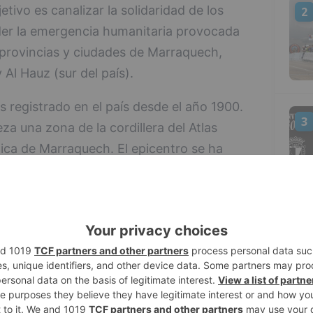
tivo es canalizar la solidaridad de los
2
er la emergencia humanitaria provocada
s provincias y ciudades de Marraquech,
Al Hauz (sur del país).
 registrado en el país desde el año 1900.
3
a una zona de la cordillera del Atlas
stica de Marraquech. El epicentro se ha
 (a 63 kilómetros de Marraquech) en la
ta sacudida, que fue sentida en gran parte
edianoche del viernes, ha causado daños
4
 un millar de personas y el colapso de
Los equipos de rescate buscan
bros con ayuda de miles de voluntarios.
nacional de Cáritas Española ha