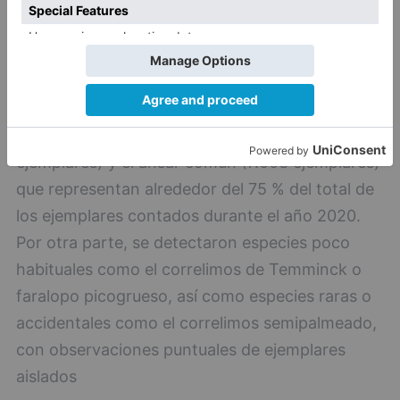
Las cinco especies más abundantes fueron el
ánade azulón (52.867 ejemplares), la avefría
europea (20.956 ejemplares), la cerceta común
(13.908 ejemplares), el chorlito dorado europeo
(11.981 ejemplares), la grulla común (8.073
ejemplares), el cuchara común (7.386
ejemplares) y el ánsar común (7.003 ejemplares)
que representan alrededor del 75 % del total de
los ejemplares contados durante el año 2020.
Por otra parte, se detectaron especies poco
habituales como el correlimos de Temminck o
faralopo picogrueso, así como especies raras o
accidentales como el correlimos semipalmeado,
con observaciones puntuales de ejemplares
aislados