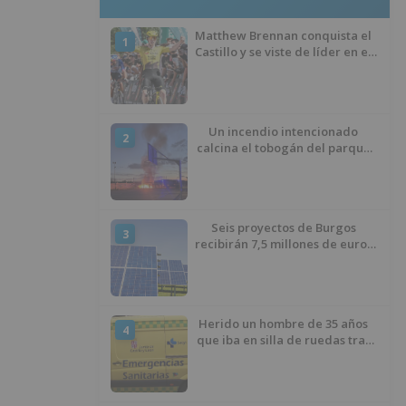
Matthew Brennan conquista el
1
Castillo y se viste de líder en el
estreno de la Vuelta a Burgos
Un incendio intencionado
2
calcina el tobogán del parque
infantil del Barrio del Pilar de
Burgos
Seis proyectos de Burgos
3
recibirán 7,5 millones de euros
para impulsar plantas solares
Herido un hombre de 35 años
4
que iba en silla de ruedas tras
ser atropellado en Burgos