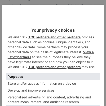
peninsular como los correlimos tridáctilos o las
agujas colipintas o especies más comunes y
numerosas como los correlimos comunes o los
chorlitejos grandes.
Los humedales más importantes por número de
ejemplares detectados han sido las Lagunas de
Villafáfila en Zamora con 56.427 ejemplares de
57 especies, el azud de Riolobos en Salamanca
con 33.599 de 53 especies, los humedales de La
Nava (19.285 ejemplares de 55 especies) y
Boada de Campos (17.270 de 48 especies) en
Palencia, la laguna de El Hoyo (El Oso) en Ávila
con 13.257 ejemplares de 51 especies.