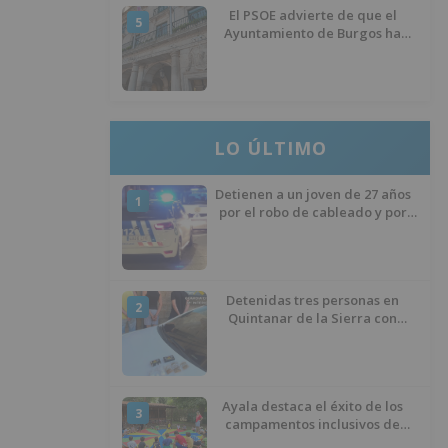
El PSOE advierte de que el
5
Ayuntamiento de Burgos ha
"vaciado la hucha" y depende
del Ministerio para sostener las
inversiones
LO ÚLTIMO
Detienen a un joven de 27 años
1
por el robo de cableado y por
atentado contra los agentes
Detenidas tres personas en
2
Quintanar de la Sierra con
hachís, cocaína y marihuana
ocultos en su vehículo
Ayala destaca el éxito de los
3
campamentos inclusivos de
ASPANIAS tras completar todas