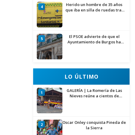
Herido un hombre de 35 años
4
que iba en silla de ruedas tras
ser atropellado en Burgos
El PSOE advierte de que el
5
Ayuntamiento de Burgos ha
"vaciado la hucha" y depende
del Ministerio para sostener las
inversiones
LO ÚLTIMO
GALERÍA | La Romería de Las
1
Nieves reúne a cientos de
personas en Las Machorras
Oscar Onley conquista Pineda de
2
la Sierra