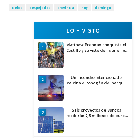
cielos
despejados
provincia
hoy
domingo
LO + VISTO
Matthew Brennan conquista el
1
Castillo y se viste de líder en el
estreno de la Vuelta a Burgos
Un incendio intencionado
2
calcina el tobogán del parque
infantil del Barrio del Pilar de
Burgos
Seis proyectos de Burgos
3
recibirán 7,5 millones de euros
para impulsar plantas solares