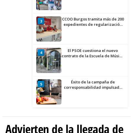
CCOO Burgos tramita más de 200
3
expedientes de regularización
de inmigrantes
El PSOE cuestiona el nuevo
4
contrato de la Escuela de Música
por su “urgencia injustificada”
Éxito de la campaña de
5
corresponsabilidad impulsada
por el área de Igualdad
municipal
Advierten de la llegada de