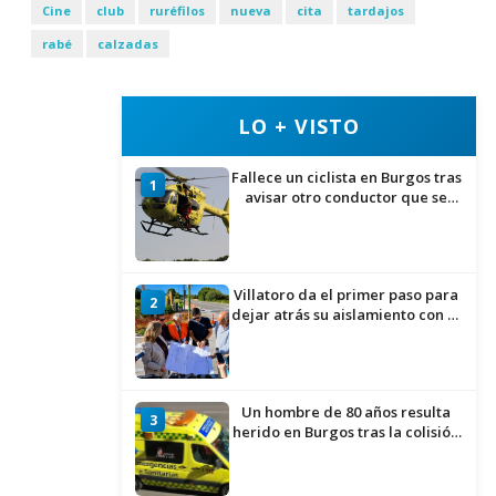
Cine
club
ruréfilos
nueva
cita
tardajos
rabé
calzadas
LO + VISTO
Fallece un ciclista en Burgos tras
1
avisar otro conductor que se
había caído de la bicicleta
Villatoro da el primer paso para
2
dejar atrás su aislamiento con el
inicio de la senda peatonal y
ciclista
Un hombre de 80 años resulta
3
herido en Burgos tras la colisión
entre un turismo y un camión