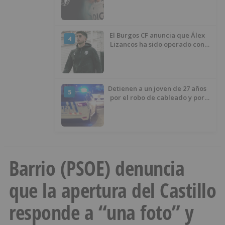
temporada 2026/27
El Burgos CF anuncia que Álex
4
Lizancos ha sido operado con
éxito del menisco de su rodilla
izquierda
Detienen a un joven de 27 años
5
por el robo de cableado y por
atentado contra los agentes
Barrio (PSOE) denuncia
que la apertura del Castillo
responde a “una foto” y