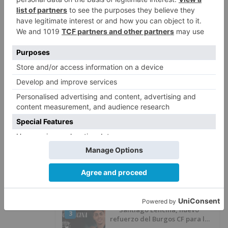
El PSOE denuncia que las
5
piscinas municipales de Burgos
llevan seis meses sin la
desinfección obligatoria contra
plagas
LO ÚLTIMO
Calor y posibles tormentas en
1
Burgos durante el eclipse del 12
de agosto
Felix Gall asalta el liderato con
2
una exhibición en El Escudo
Santiago Lencina, nuevo
3
refuerzo del Burgos CF para la