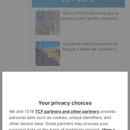
Barrio (PSOE) denuncia que la
1
apertura del Castillo responde a
“una foto” y no a la culminación
del proyecto
El poblado de El Encuentro de
2
Burgos a punto de culminar su
proceso de realojo
Un libro rescata la historia y
3
memoria del pueblo burgalés de
Huérmeces
CCOO Burgos tramita más de 200
4
expedientes de regularización
de inmigrantes