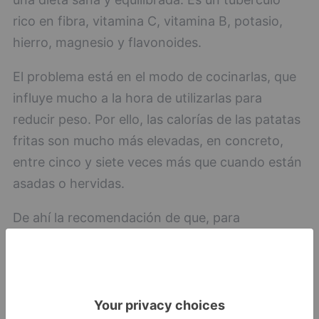
rico en fibra, vitamina C, vitamina B, potasio,
hierro, magnesio y flavonoides.
El problema está en el modo de cocinarlas, que
influye mucho a la hora de utilizarlas para
reducir peso. Por ello, las calorías de las patatas
fritas son mucho más elevadas, en concreto,
entre cinco y siete veces más que cuando están
asadas o hervidas.
De ahí la recomendación de que, para
beneficiarnos de todos sus nutrientes sin un
exceso de calorías, se consuman cocidas, al
vapor, en el microondas o al horno. Y es que una
patata cocida o asada contiene unas 110