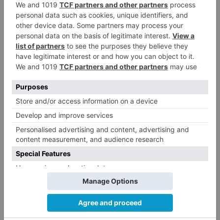
kilocalorías, es decir, un contenido energético
inferior al que aportan, por ejemplo, el arroz o la
pasta cocida.
Por último, si nos centramos en el modo de
preparar las patatas cocidas, podemos
establecer una distinción entre hacerlo con o sin
piel. Al cocerlas con la piel, este alimento no
perderá ciertas propiedades, pero si las pelas,
parte de sus nutrientes se perderán en la
cocción y pasarán al líquido. Te recomendamos,
por tanto, cocinarlas con piel para que la
pérdida a nivel nutricional sea menor.
4. Evita las salsas perjudiciales