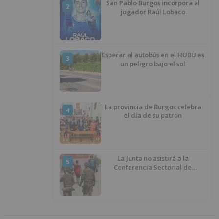
San Pablo Burgos incorpora al
2
jugador Raúl Lobaco
Esperar al autobús en el HUBU es
3
un peligro bajo el sol
La provincia de Burgos celebra
4
el día de su patrón
La Junta no asistirá a la
5
Conferencia Sectorial de
Infancia y pide el retorno de los
menores a Marruecos desde
Ceuta