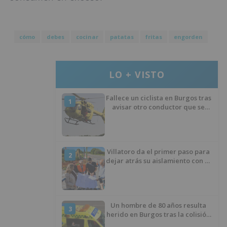
cómo
debes
cocinar
patatas
fritas
engorden
LO + VISTO
Fallece un ciclista en Burgos tras
1
avisar otro conductor que se
había caído de la bicicleta
Villatoro da el primer paso para
2
dejar atrás su aislamiento con el
inicio de la senda peatonal y
ciclista
Un hombre de 80 años resulta
3
herido en Burgos tras la colisión
entre un turismo y un camión