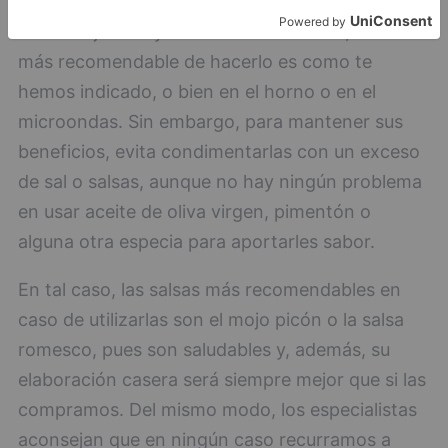
En tal caso, si lo que quieres son unas patatas
fritas crujientes y no cocidas ni asadas, la forma
más recomendable de hacerlo es como te
hemos indicado, o bien en el horno o en el
microondas. Sin embargo, para mantener sus
beneficios, evita condimentarlas con un exceso
de sal o salsas, aunque no hay ningún problema
en usar aceite de oliva virgen, pimentón o
alguna otra especia para aportarles sabor.
En tal caso, las salsas más recomendables en
caso de utilizarlas son el mojo picón o la salsa
romesco, pues son saludables y, además, su
elaboración casera será siempre mejor que si las
compramos. Del mismo modo, los especialistas
aconsejan que en ningún caso recurramos a