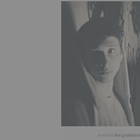
Añade
BurgosNotic
★