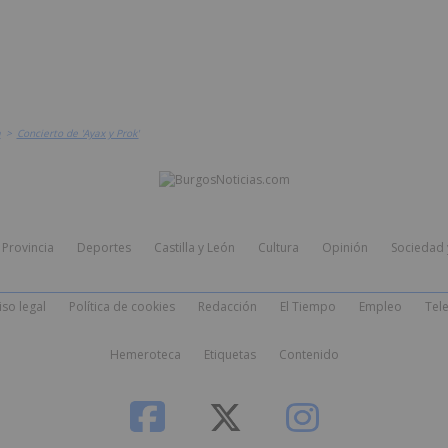
a
>
Concierto de 'Ayax y Prok'
Provincia
Deportes
Castilla y León
Cultura
Opinión
Sociedad 
iso legal
Política de cookies
Redacción
El Tiempo
Empleo
Tele
Hemeroteca
Etiquetas
Contenido