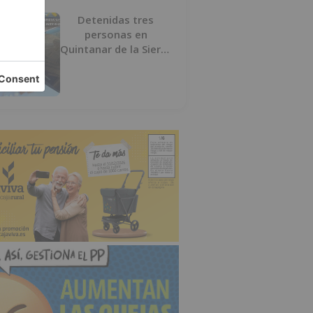
Detenidas tres
personas en
Quintanar de la Sierra
con hachís, cocaína y
marihuana ocultos en
su vehículo