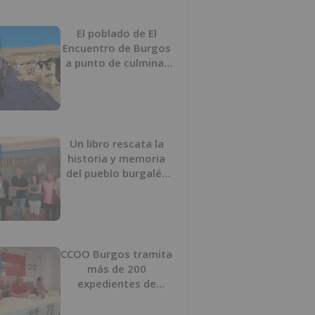
proyecto
El poblado de El
Encuentro de Burgos
a punto de culminar
su proceso de realojo
Un libro rescata la
historia y memoria
del pueblo burgalés
de Huérmeces
CCOO Burgos tramita
más de 200
expedientes de
regularización de
inmigrantes