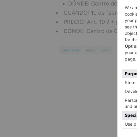
DÓNDE: Centro de Creació
CUÁNDO: 10 de febrero, 21:
PRECIO: Ant. 10 ? + gastos /
DÓNDE: Centro de Creación 
concierto
ayax
prok