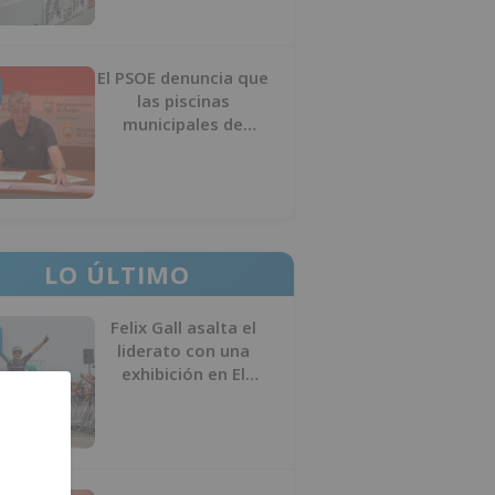
El PSOE denuncia que
las piscinas
municipales de
Burgos llevan seis
meses sin la
desinfección
obligatoria contra
plagas
LO ÚLTIMO
Felix Gall asalta el
liderato con una
exhibición en El
Escudo