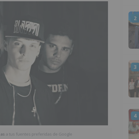
2
3
4
ias
a tus fuentes preferidas de Google