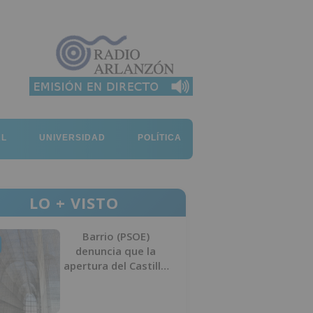
AL
UNIVERSIDAD
POLÍTICA
LO + VISTO
Barrio (PSOE)
denuncia que la
apertura del Castillo
responde a “una
foto” y no a la
culminación del