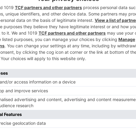
n Musical El Hangar.
2
00 h
/ Taq. 13 ?
Musical El Hangar.
3
4