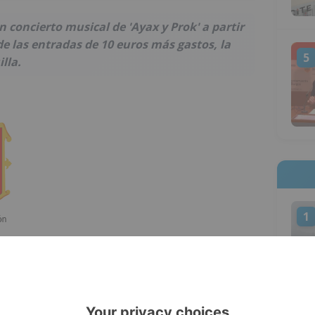
n concierto musical de 'Ayax y Prok' a partir
 de las entradas de 10 euros más gastos, la
5
lla.
1
1:00 h
// Taq. 13 ?