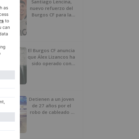
Santiago Lencina,
nuevo refuerzo del
Burgos CF para la
temporada 2026/27
El Burgos CF anuncia
que Álex Lizancos ha
sido operado con
éxito del menisco de
su rodilla izquierda
Detienen a un joven
de 27 años por el
robo de cableado y
por atentado contra
los agentes