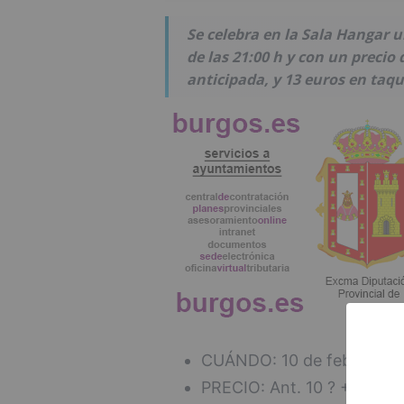
Se celebra en la Sala Hangar u
de las 21:00 h y con un precio
anticipada, y 13 euros en taqui
CUÁNDO: 10 de febrero, 2
PRECIO: Ant. 10 ? + gastos 