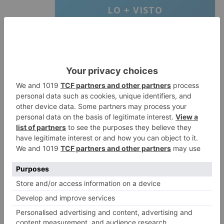
LO + VISTO
Fallece un ciclista en Burgos tras
1
avisar otro conductor que se
había caído de la bicicleta
Villatoro da el primer paso para
2
dejar atrás su aislamiento con el
inicio de la senda peatonal y
ciclista
Un hombre de 80 años resulta
3
herido en Burgos tras la colisión
entre un turismo y un camión
La provincia de Burgos celebra
4
el día de su patrón