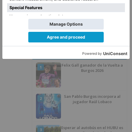
La Guardia Civil desmonta la
5
versión de un repartidor tras
desaparecer 3.256 euros
LO ÚLTIMO
Felix Gall ganador de la Vuelta a
1
Burgos 2026
San Pablo Burgos incorpora al
2
jugador Raúl Lobaco
Esperar al autobús en el HUBU es
3