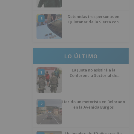
izquierda
Detenidas tres personas en
5
Quintanar de la Sierra con
hachís, cocaína y marihuana
ocultos en su vehículo
LO ÚLTIMO
La Junta no asistirá a la
1
Conferencia Sectorial de
Infancia y pide el retorno de los
menores a Marruecos desde
Ceuta
Herido un motorista en Belorado
2
en la Avenida Burgos
Un hombre de 80 años resulta