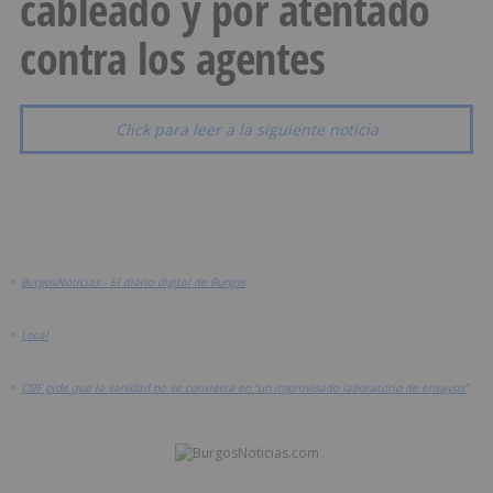
cableado y por atentado
contra los agentes
Click para leer a la siguiente noticia
>
BurgosNoticias - El diario digital de Burgos
>
Local
>
CSIF pide que la sanidad no se convierta en “un improvisado laboratorio de ensayos”