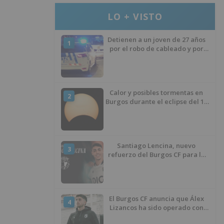
LO + VISTO
Detienen a un joven de 27 años
1
por el robo de cableado y por
atentado contra los agentes
Calor y posibles tormentas en
2
Burgos durante el eclipse del 12
de agosto
Santiago Lencina, nuevo
3
refuerzo del Burgos CF para la
temporada 2026/27
El Burgos CF anuncia que Álex
4
Lizancos ha sido operado con
éxito del menisco de su rodilla