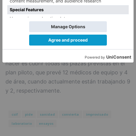
Los que sí remarca CSIF es que una nueva
reorganización no puede ser una excusa para
reducir el número de profesionales sanitarios en
la zona de Aliste, y que lo primero que hay que
hacer es cubrir todas las plazas previstas en el
plan piloto, que prevé 12 médicos de equipo y 4
de área, cuando actualmente están trabajando 9
y 2, respectivamente.
csif
pide
sanidad
convierta
improvisado
laboratorio
ensayos