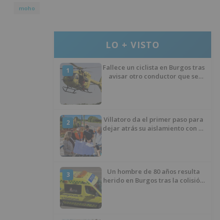
moho
LO + VISTO
Fallece un ciclista en Burgos tras
1
avisar otro conductor que se
había caído de la bicicleta
Villatoro da el primer paso para
2
dejar atrás su aislamiento con el
inicio de la senda peatonal y
ciclista
Un hombre de 80 años resulta
3
herido en Burgos tras la colisión
entre un turismo y un camión