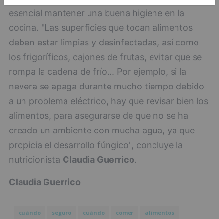
esencial mantener una buena higiene en la
cocina. "Las superficies que tocan alimentos
deben estar limpias y desinfectadas, así como
los frigoríficos, cajones de frutas, evitar que se
rompa la cadena de frío... Por ejemplo, si la
nevera se apaga durante mucho tiempo debido
a un problema eléctrico, hay que revisar bien los
alimentos, para asegurarse de que no se ha
creado un ambiente con mucha agua, ya que
propicia el desarrollo fúngico", concluye la
nutricionista
Claudia Guerrico
.
Claudia Guerrico
cuándo
seguro
cuándo
comer
alimentos