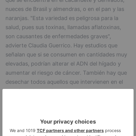
nueces de Brasil y almendras, o en el pan y las
naranjas. "Esta variedad es peligrosa para la
salud, pues sus toxinas, llamadas aflatoxinas,
son causantes de enfermedades graves",
advierte Claudia Guerrico. Hay estudios que
señalan que si se consumen en cantidades muy
elevadas, podrían alterar el ADN del hígado y
aumentar el riesgo de cáncer. También hay que
desechar todos aquellos que intervienen en el
deterioro de los alimentos. "Es el caso de
algunos metabolitos como la penicilina, que se
sintetiza de manera natural por mohos del
género Penicillium. La presencia de este
antibiótico puede producir reacciones alérgicas