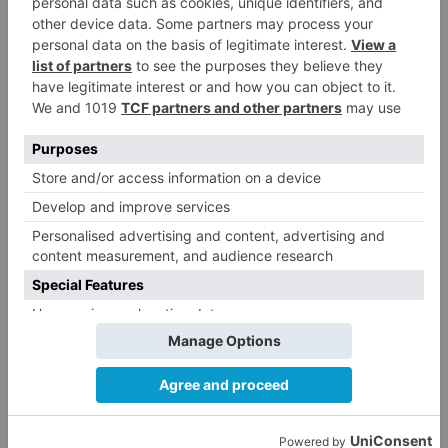
e incluso conducir al desarrollo de fenómenos
de resistencia en la flora bacteriana", señala la
nutricionista
Lorena Afonso
.
Lorena Afonso
Mantén limpia tu cocina
Para evitar la presencia de mohos u otros
microorganismos patógenos indeseables, es