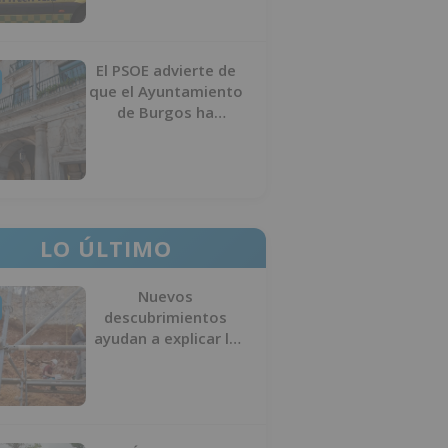
El PSOE advierte de
que el Ayuntamiento
de Burgos ha
"vaciado la hucha" y
depende del
Ministerio para
sostener las
inversiones
LO ÚLTIMO
Nuevos
descubrimientos
ayudan a explicar la
formación de la Sima
del Elefante en
Atapuerca (Burgos)