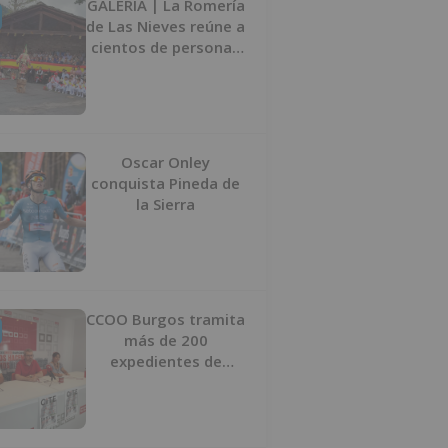
GALERÍA | La Romería
de Las Nieves reúne a
cientos de personas
en Las Machorras
Oscar Onley
conquista Pineda de
la Sierra
CCOO Burgos tramita
más de 200
expedientes de
regularización de
inmigrantes