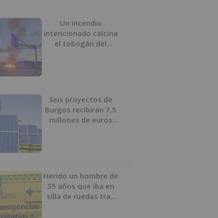
Un incendio
intencionado calcina
el tobogán del
parque infantil del
Barrio del Pilar de
Burgos
Seis proyectos de
Burgos recibirán 7,5
millones de euros
para impulsar plantas
solares
Herido un hombre de
35 años que iba en
silla de ruedas tras
ser atropellado en
Burgos