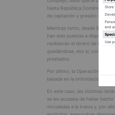
complejo, dado que el origen de
hasta República Dominicana, de
de captación y presión sobre la
Mientras tanto, desde Sevilla 
han sido puestas a disposición 
recibiendo el dinero de las víct
quedándose, eso sí, con una pa
prestados.
Por último, la Operación BARSE
basada en la intimidación direc
En este caso, las víctimas rec
se les acusaba de haber hecho 
vinculadas a la trama y, por el
explícitas: aseguraban disponer