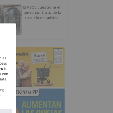
El PSOE cuestiona el
nuevo contrato de la
Escuela de Música
por su “urgencia
injustificada”