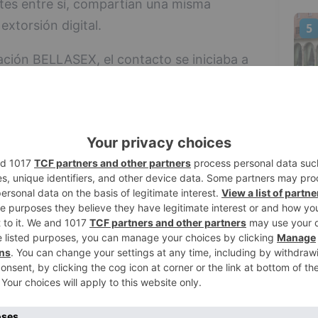
tes entre sí, compartían una misma
extorsión digital.
5
ación BELLASEX, el contacto se iniciaba a
 donde los autores utilizaban perfiles de
 mensajes directos, generar un entorno de
material supuestamente íntimo, buscando
perjudicado, iniciaban la fase de
 el contenido comprometedor a los
an pagos inmediatos para evitar su
investigadores han logrado detener a 4
os hechos en Cataluña.
EXTORBUR reveló un entramado mucho más