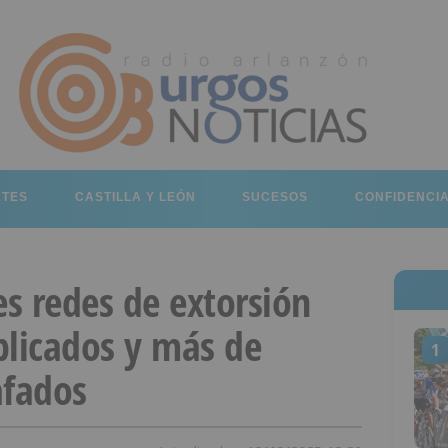
RTES
CASTILLA Y LEÓN
SUCESOS
CONFIDENCI
es redes de extorsión
plicados y más de
1
afados