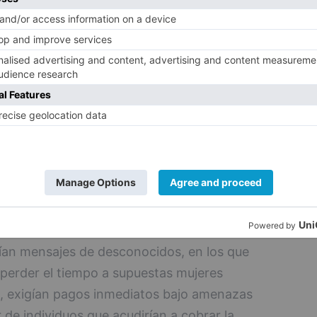
 los mensajes intimidatorios fue rastreado
sde donde se llevaban a cabo las labores
s víctimas.
y Ciudad Real, dos personas que también
judicial, actuaban como "mulas digitales",
imas y reenviándolo al extranjero,
rte como "comisión" por los servicios
BUR reveló otra variante de la sextorsión
ta, canalizada a través de páginas de citas.
ibían mensajes de desconocidos, en los que
perder el tiempo a supuestas mujeres
lo, exigían pagos inmediatos bajo amenazas
 de individuos que acudirían a cobrar la