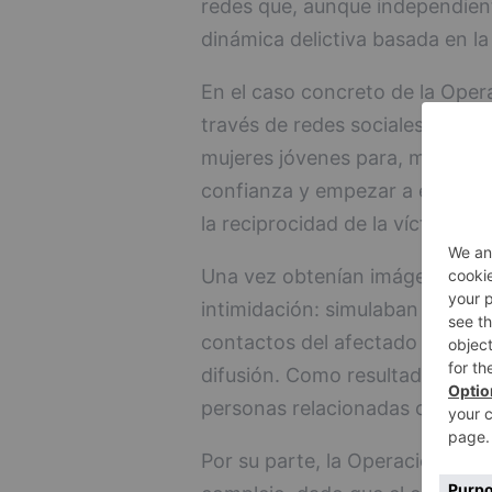
redes que, aunque independien
dinámica delictiva basada en la 
En el caso concreto de la Oper
través de redes sociales, desde
mujeres jóvenes para, mediante
confianza y empezar a enviar 
la reciprocidad de la víctima.
Una vez obtenían imágenes del 
intimidación: simulaban enviar
contactos del afectado y exigí
difusión. Como resultado, los 
personas relacionadas con est
Por su parte, la Operación S