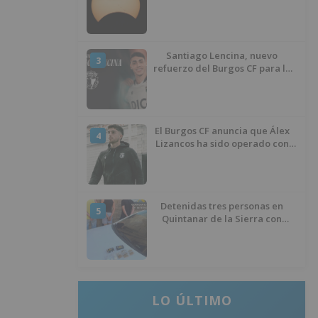
de agosto
Santiago Lencina, nuevo
3
refuerzo del Burgos CF para la
temporada 2026/27
El Burgos CF anuncia que Álex
4
Lizancos ha sido operado con
éxito del menisco de su rodilla
izquierda
Detenidas tres personas en
5
Quintanar de la Sierra con
hachís, cocaína y marihuana
ocultos en su vehículo
LO ÚLTIMO