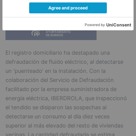
El registro domiciliario ha destapado una
defraudación de fluido eléctrico, al detectarse
un 'puenteado' en la instalación. Con la
colaboración del Servicio de Defraudación
facilitado por la empresa suministradora de
energía eléctrica, IBERDROLA, que inspeccionó
el tendido se disiparon las sospechas al
detectarse un consumo al día diez veces
superior al más elevado del resto de viviendas
vecinas. La cantidad defraudada se estima