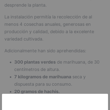
desprende la planta.
La instalación permitía la recolección de al
menos 4 cosechas anuales, generosas en
producción y calidad, debido a la excelente
variedad cultivada.
Adicionalmente han sido aprehendidas:
300 plantas verdes
de marihuana, de 30
centímetros de altura.
7 kilogramos de marihuana
seca y
dispuesta para su consumo.
20 gramos de hachís.
305 euros en billetes.
Una escopeta de caza y su guía de