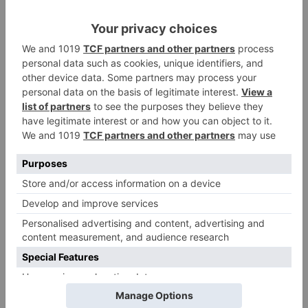
pertenencia.
300 plantas verdes
de marihuana, de 30
centímetros de altura.
300 plantas verdes
7 kilogramos de marihuana
seca y dispuesta
para su consumo.
7 kilogramos de marihuana
20 gramos de
hachís.
305 euros en billetes.
Una escopeta de caza y su guía de
pertenencia.