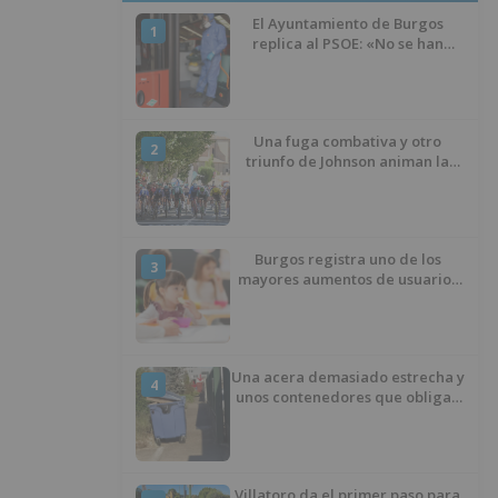
El Ayuntamiento de Burgos
1
replica al PSOE: «No se han
interrumpido» las
desinfecciones municipales
Una fuga combativa y otro
2
triunfo de Johnson animan la
penúltima jornada de la Vuelta a
Burgos
Burgos registra uno de los
3
mayores aumentos de usuarios
de ‘Conciliamos Verano’, con
1.267 niños
Una acera demasiado estrecha y
4
unos contenedores que obligan
a buscar otro camino
Villatoro da el primer paso para