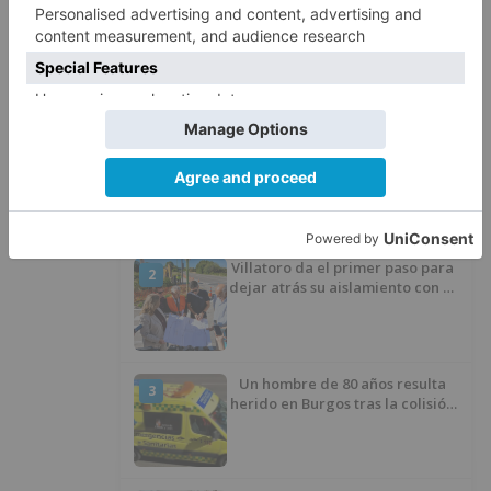
detenido
peligrosa
huida
calle
vitoria
LO + VISTO
Fallece un ciclista en Burgos tras
1
avisar otro conductor que se
había caído de la bicicleta
Villatoro da el primer paso para
2
dejar atrás su aislamiento con el
inicio de la senda peatonal y
ciclista
Un hombre de 80 años resulta
3
herido en Burgos tras la colisión
entre un turismo y un camión