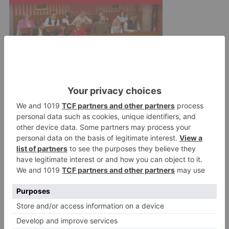
Desde la Concejalía de Seguridad se ha
destacado el arrojo y la determinación de los
agentes intervinientes, que pusieron en riesgo
su integridad física al circular tras el vehículo en
sentido contrario por la BU-11, activando en
todo momento los sistemas acústicos y
luminosos para alertar al resto de conductores y
evitar un accidente de graves consecuencias.