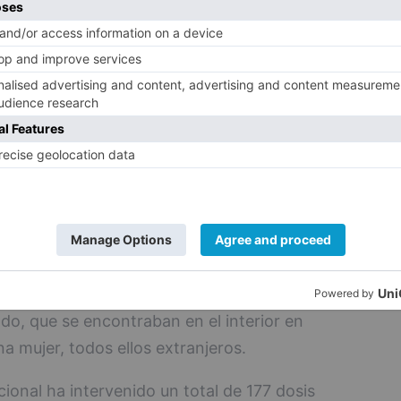
anza del cabecilla de la organización.
 adscritos al Grupo de Estupefacientes,
 aludido, realizaron un registro
tervenir 109 gramos de cocaína tipo base
n efectivo, y diferentes útiles empleados
ón de la operación, llevada a cabo ayer
edió a la entrada y registro en una
ja de Ahorros Municipal, en la que se detuvo
ización criminal restantes, estando entre
igado, que se encontraban en el interior en
 mujer, todos ellos extranjeros.
cional ha intervenido un total de 177 dosis