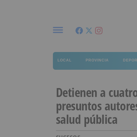
Menú
LOCAL
PROVINCIA
DEPO
Detienen a cuatr
presuntos autores
salud pública