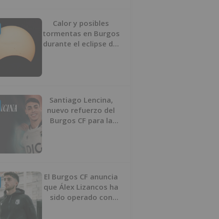
Calor y posibles
tormentas en Burgos
durante el eclipse del
12 de agosto
Santiago Lencina,
nuevo refuerzo del
Burgos CF para la
temporada 2026/27
El Burgos CF anuncia
que Álex Lizancos ha
sido operado con
éxito del menisco de
su rodilla izquierda