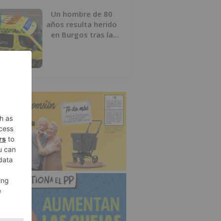
Un hombre de 80
años resulta herido
en Burgos tras la
colisión entre un
turismo y un camión