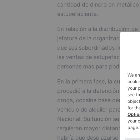
cantidad de dinero en metálico 
estupefaciente.
En relación a la distribución de
jefatura de la organización a J
que sus subordinados llevarían
las ventas de estupefaciente d
personas más para poder llevar a
En la primera fase, la cual se e
procedió a la detención de un va
droga, cocaína base denominad
vehículo de alquiler para pasar 
Nacional. Su función se corres
requieran mayor distancia, aquel
habría que desplazarse en vehíc