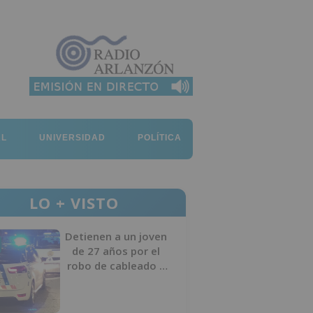
AL
UNIVERSIDAD
POLÍTICA
LO + VISTO
Detienen a un joven
de 27 años por el
robo de cableado y
por atentado contra
los agentes