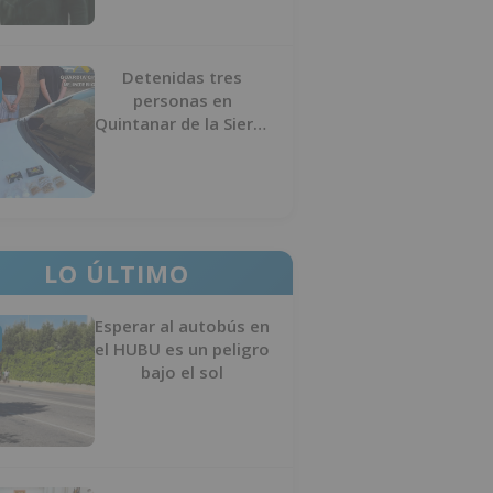
Detenidas tres
personas en
Quintanar de la Sierra
con hachís, cocaína y
marihuana ocultos en
su vehículo
LO ÚLTIMO
Esperar al autobús en
el HUBU es un peligro
bajo el sol