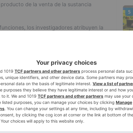
producto de la venta de la sustancia
5
 funciones, los investigadores atribuyen la
.C.M. responsable de coordinar las ventas
 a cabo, así como de responsabilizarse de
e mayor entidad, contando con tres
 cabo la actividad ilícita.
jecutó el viernes 3 del mes de noviembre, se
rón, el cual realizaba los "pases" de
a "crack" en su mayoría, a bordo de un
más desapercibido a ojos de la Policía
ponde con las ventas de droga que
las en las que por la lejanía o la celeridad
ulo. Dicho varón tiene la tarea asignada