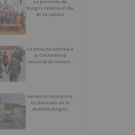
La provincia de
Burgos celebra el día
de su patrón
La Junta no asistirá a
la Conferencia
Sectorial de Infancia
y pide el retorno de
los menores a
Marruecos desde
Ceuta
Herido un motorista
en Belorado en la
Avenida Burgos