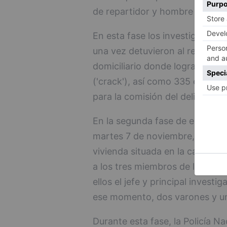
de repartidor y hombre de confi
En esta fase los investigadores
una vez detuvieron al repartidor
domiciliario donde lograron in
('crack'), así como 335 euros e
para la comisión del delito.
En la segunda fase de explotaci
martes 7 de noviembre, se proc
vivienda situada en la calle Ca
a los tres miembros de la organ
ellos el jefe y principal invest
ese momento, dos varones y una
Durante esta fase, la Policía Na