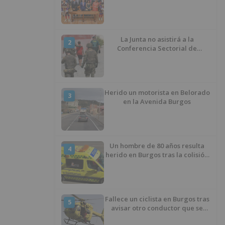
La Junta no asistirá a la
2
Conferencia Sectorial de
Infancia y pide el retorno de los
menores a Marruecos desde
Ceuta
Herido un motorista en Belorado
3
en la Avenida Burgos
Un hombre de 80 años resulta
4
herido en Burgos tras la colisión
entre un turismo y un camión
Fallece un ciclista en Burgos tras
5
avisar otro conductor que se
había caído de la bicicleta