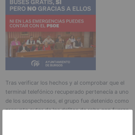
Tras verificar los hechos y al comprobar que el
terminal telefónico recuperado pertenecía a uno
de los sospechosos, el grupo fue detenido como
presunto autor de los delitos de robo con fuerza
en el interior de una vivienda en grado de
tentativa y de allanamiento de morada. Las