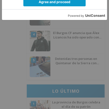
Santiago Lencina, nuevo
3
refuerzo del Burgos CF para la
temporada 2026/27
El Burgos CF anuncia que Álex
4
Lizancos ha sido operado con
éxito del menisco de su rodilla
izquierda
Detenidas tres personas en
5
Quintanar de la Sierra con
hachís, cocaína y marihuana
ocultos en su vehículo
LO ÚLTIMO
La provincia de Burgos celebra
1
el día de su patrón