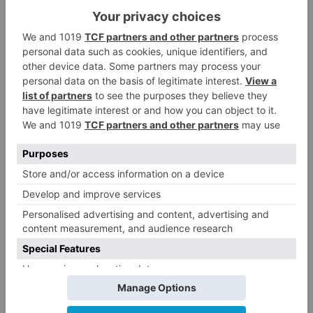
diligencias instruidas serán entregadas en el
Juzgado de Instrucción Nº 3 de Burgos.
detiene
tres
personas
robo
vivienda
grado
tentativa
LO + VISTO
Detienen a un joven de 27 años
1
por el robo de cableado y por
atentado contra los agentes
Calor y posibles tormentas en
2
Burgos durante el eclipse del 12
de agosto