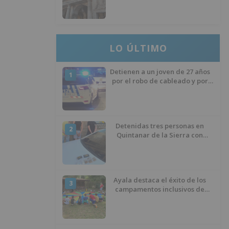
del Ministerio para sostener las
inversiones
LO ÚLTIMO
Detienen a un joven de 27 años
1
por el robo de cableado y por
atentado contra los agentes
Detenidas tres personas en
2
Quintanar de la Sierra con
hachís, cocaína y marihuana
ocultos en su vehículo
Ayala destaca el éxito de los
3
campamentos inclusivos de
ASPANIAS tras completar todas
las plazas