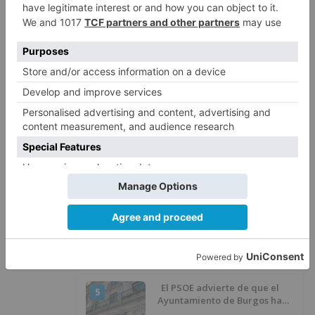
Castillo y se viste de líder en el
estreno de la Vuelta a Burgos
Un incendio intencionado
2
calcina el tobogán del parque
infantil del Barrio del Pilar de
Burgos
Seis proyectos de Burgos
3
recibirán 7,5 millones de euros
para impulsar plantas solares
Herido un hombre de 35 años
4
que iba en silla de ruedas tras
ser atropellado en Burgos
El PSOE advierte de que el
5
Ayuntamiento de Burgos ha
"vaciado la hucha" y depende