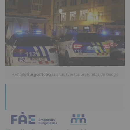
Añade
BurgosNoticias
a tus fuentes preferidas de Google
★