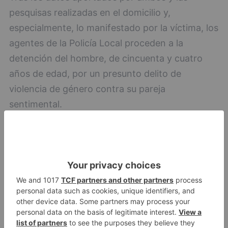
pesquisas realizadas en el domicilio y,
especialmente, lo manifestado por la víctima, los
agentes de la Policía Local proceden a la
detención del hombre, de cincuenta y cuatro
años de edad, por un presunto delito de
violencia de género contra su pareja
sentimental.
detienen
hombre
violencia
psicológica
hacia
pareja
LO + VISTO
Matthew Brennan conquista el
1