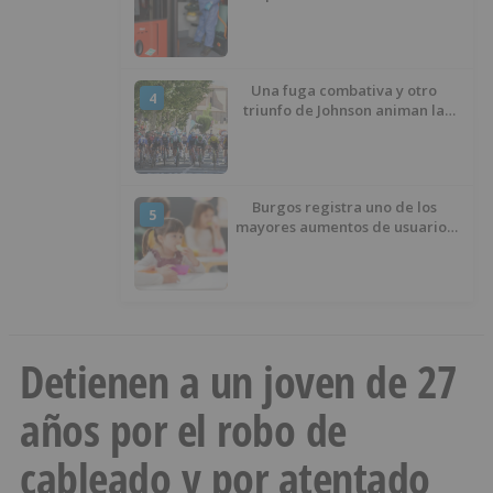
interrumpido» las
desinfecciones municipales
Una fuga combativa y otro
4
triunfo de Johnson animan la
penúltima jornada de la Vuelta a
Burgos
Burgos registra uno de los
5
mayores aumentos de usuarios
de ‘Conciliamos Verano’, con
1.267 niños
Detienen a un joven de 27
años por el robo de
cableado y por atentado