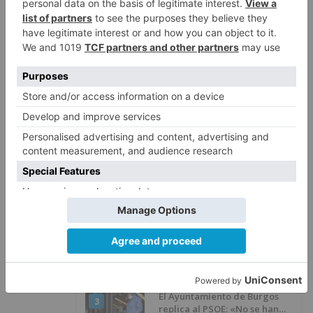
Detenidas tres personas en
5
Quintanar de la Sierra con
hachís, cocaína y marihuana
ocultos en su vehículo
LO ÚLTIMO
Fallece un ciclista en Burgos tras
1
avisar otro conductor que se
había caído de la bicicleta
El nuevo Mercado Norte de
2
Burgos sale a concurso con un
presupuesto de 21,7 millones
El Ayuntamiento de Burgos
3
replica al PSOE: «No se han