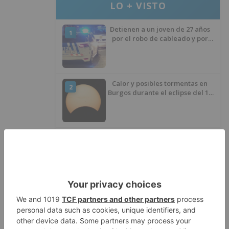
LO + VISTO
Detienen a un joven de 27 años
1
por el robo de cableado y por
atentado contra los agentes
Calor y posibles tormentas en
2
Burgos durante el eclipse del 12
de agosto
Santiago Lencina, nuevo
3
refuerzo del Burgos CF para la
temporada 2026/27
El Burgos CF anuncia que Álex
4
Lizancos ha sido operado con
éxito del menisco de su rodilla
izquierda