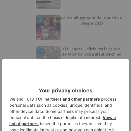
Felix Gall ganador de la Vuelta a
2
Burgos 2026
El Burgos CF oficializa la salida
3
de Aitor Córdoba al fútbol chino
SODEBUR pone el broche de oro
4
a la participación de la provincia
de Burgos en FITUR
Fútbol Burgos: Lucas Ricoy
5
finaliza su etapa como
blanquinegro