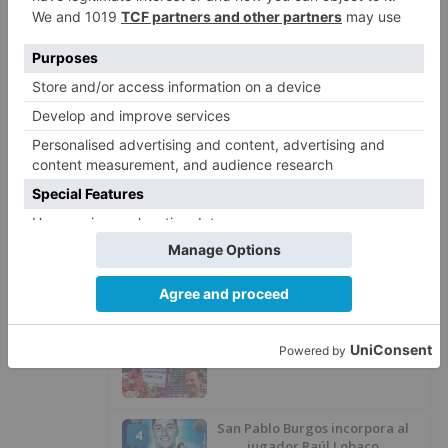
LO ÚLTIMO
Más ventajas con el carné 60 CYL
1
El Balonmano Burgos se
2
concentrará en Bejar
Felix Gall ganador de la Vuelta a
3
Burgos 2026
San Pablo Burgos incorpora al
4
jugador Raúl Lobaco