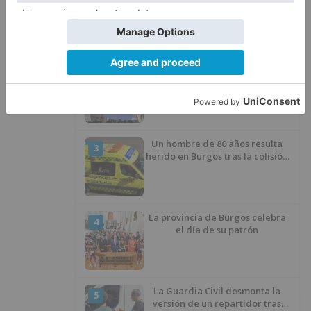
1
avisar otro conductor que se
había caído de la bicicleta
Villatoro da el primer paso para
2
dejar atrás su aislamiento con el
inicio de la senda peatonal y
ciclista
Un hombre de 80 años resulta
3
herido en Burgos tras la colisión
entre un turismo y un camión
La provincia de Burgos celebra
4
el día de su patrón
La Guardia Civil desmonta la
5
versión de un repartidor tras