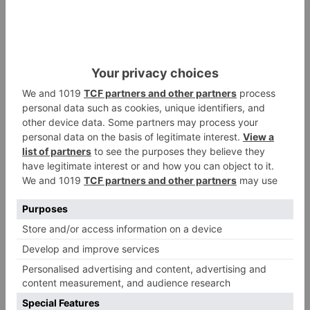
Una vez que vayan saliendo las bases, el
Ayuntamiento lo anunciará en el btablón de
anuncios municipal, página web, redes sociales
y medios de comunicación con 20 días de
antelación.
ayuntamiento
medina
lanzará
bolsas
LO + VISTO
Fallece un ciclista en Burgos tras