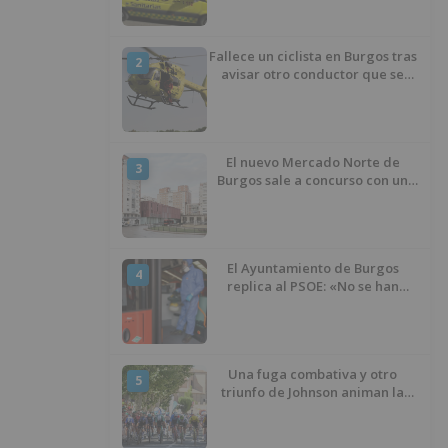
Fallece un ciclista en Burgos tras
2
avisar otro conductor que se
había caído de la bicicleta
El nuevo Mercado Norte de
3
Burgos sale a concurso con un
presupuesto de 21,7 millones
El Ayuntamiento de Burgos
4
replica al PSOE: «No se han
interrumpido» las
desinfecciones municipales
Una fuga combativa y otro
5
triunfo de Johnson animan la
penúltima jornada de la Vuelta a
Burgos