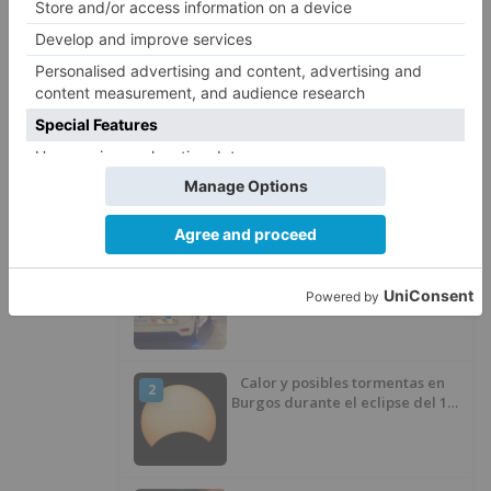
Burgos
cf
ficha
veterano
central
argentino
lisandro
lópez
Clasificacion Segunda División LaLiga
Hypermotion
Clasificacion Nacional ACB Liga
ENDESA
LO + VISTO
Detienen a un joven de 27 años
1
por el robo de cableado y por
atentado contra los agentes
Calor y posibles tormentas en
2
Burgos durante el eclipse del 12
de agosto