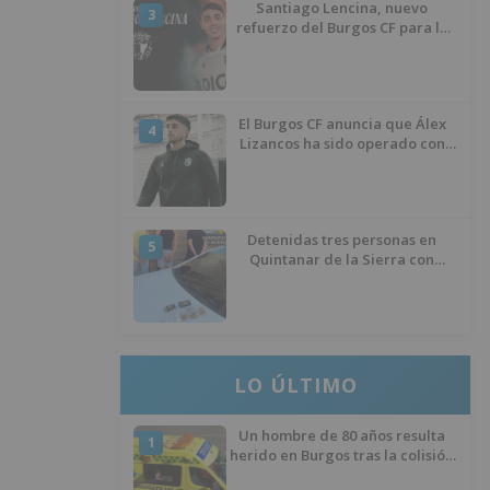
Santiago Lencina, nuevo
3
refuerzo del Burgos CF para la
temporada 2026/27
El Burgos CF anuncia que Álex
4
Lizancos ha sido operado con
éxito del menisco de su rodilla
izquierda
Detenidas tres personas en
5
Quintanar de la Sierra con
hachís, cocaína y marihuana
ocultos en su vehículo
LO ÚLTIMO
Un hombre de 80 años resulta
1
herido en Burgos tras la colisión
entre un turismo y un camión