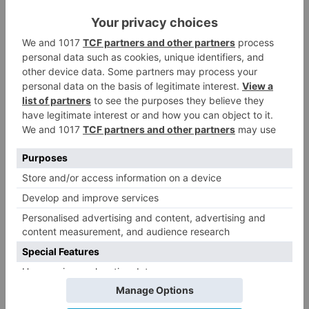
centro
supercomputación
castilla
león
participa
proyecto
europeo
crear
red
centros
LO + VISTO
Matthew Brennan conquista el
1
Castillo y se viste de líder en el
estreno de la Vuelta a Burgos
Un incendio intencionado
2
calcina el tobogán del parque
infantil del Barrio del Pilar de
Burgos
Seis proyectos de Burgos
3
recibirán 7,5 millones de euros
para impulsar plantas solares