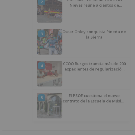
2
Nieves reúne a cientos de
personas en Las Machorras
Oscar Onley conquista Pineda de
3
la Sierra
CCOO Burgos tramita más de 200
4
expedientes de regularización
de inmigrantes
El PSOE cuestiona el nuevo
5
contrato de la Escuela de Música
por su “urgencia injustificada”