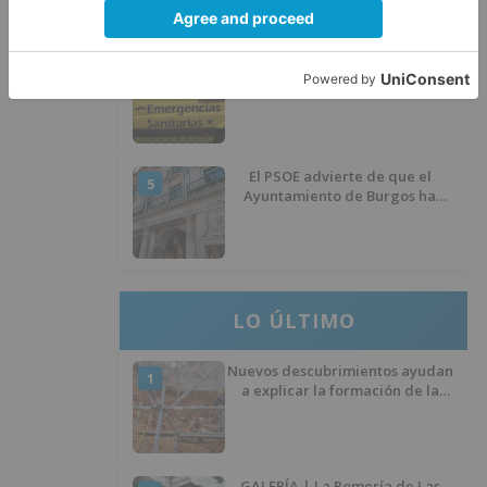
Herido un hombre de 35 años
4
que iba en silla de ruedas tras
ser atropellado en Burgos
El PSOE advierte de que el
5
Ayuntamiento de Burgos ha
"vaciado la hucha" y depende
del Ministerio para sostener las
inversiones
LO ÚLTIMO
Nuevos descubrimientos ayudan
1
a explicar la formación de la
Sima del Elefante en Atapuerca
(Burgos)
GALERÍA | La Romería de Las