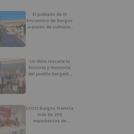
proyecto
El poblado de El
Encuentro de Burgos
a punto de culminar
su proceso de realojo
Un libro rescata la
historia y memoria
del pueblo burgalés
de Huérmeces
CCOO Burgos tramita
más de 200
expedientes de
regularización de
inmigrantes