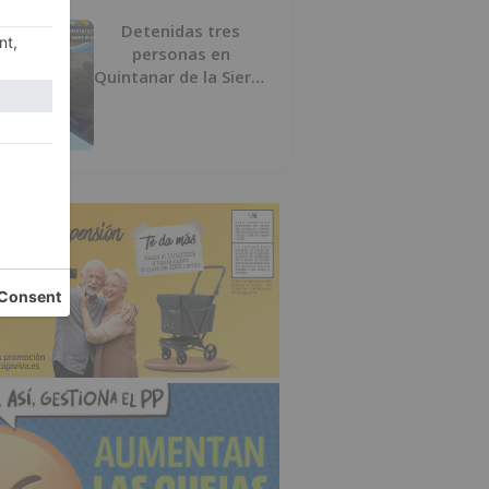
Detenidas tres
personas en
Quintanar de la Sierra
con hachís, cocaína y
marihuana ocultos en
su vehículo