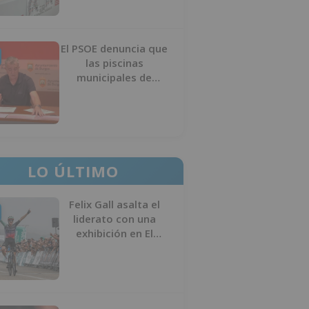
El PSOE denuncia que
las piscinas
municipales de
Burgos llevan seis
meses sin la
desinfección
obligatoria contra
plagas
LO ÚLTIMO
Felix Gall asalta el
liderato con una
exhibición en El
Escudo