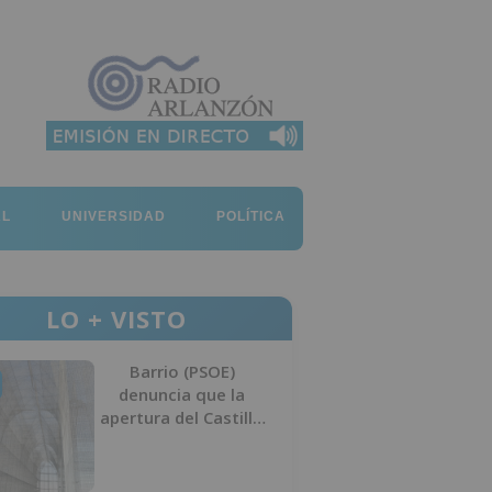
AL
UNIVERSIDAD
POLÍTICA
LO + VISTO
Barrio (PSOE)
denuncia que la
apertura del Castillo
responde a “una
foto” y no a la
culminación del