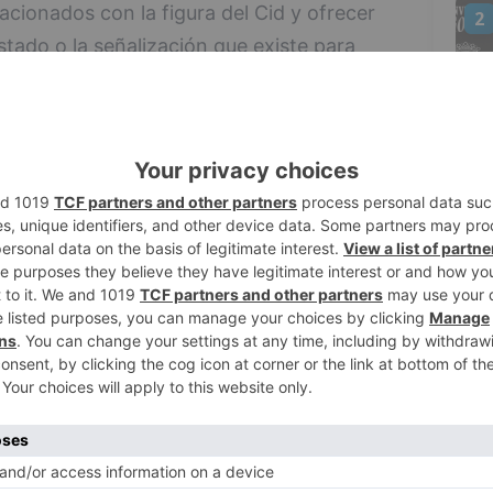
acionados con la figura del Cid y ofrecer
2
tado o la señalización que existe para
lo busca 'padrinos y madrinas' que se
rie de enclaves ya definidos en la web
ar otros a propuesta de los propios
3
drinas' que se encargen de supervisar una
s en la web aunque no se descarta
e los propios seguidores de la página.
nto del público en general los diferentes
4
id, de un modo sencillo, ordenado
do", explica Gregorio González Vilches,
 web, que añade que, para lograr este
aves incorpora información "atendiendo a la