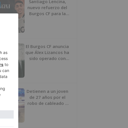
Santiago Lencina,
nuevo refuerzo del
Burgos CF para la
temporada 2026/27
El Burgos CF anuncia
que Álex Lizancos ha
sido operado con
éxito del menisco de
su rodilla izquierda
Detienen a un joven
de 27 años por el
robo de cableado y
por atentado contra
los agentes