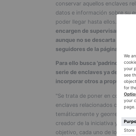
conservar aquellos enclaves rel
datos e información sobre su es
poder llegar hasta ellos.
Para el
encargen de supervisar una se
aunque no se descarta incorpor
seguidores de la página.
Para ello busca 'padrinos y ma
serie de enclaves ya definido
incorporar otros a propuesta d
"Se trata de poner en conocimie
enclaves relacionados con el C
temáticamente y georreferencia
creador de la iniciativa y de la
objetivo, cada uno de los encl