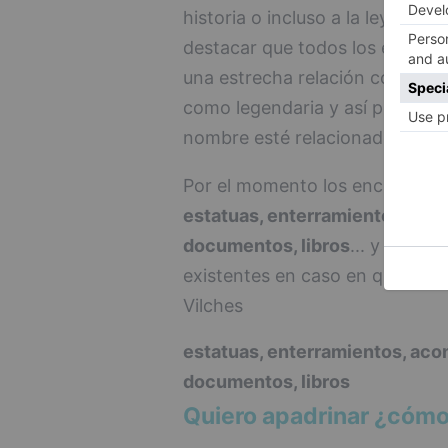
historia o incluso a la leyenda"
destacar que todos los enclave
una estrecha relación con la fig
como legendaria y así por ejem
nombre esté relacionado con el
Por el momento los enclaves es
estatuas, enterramientos, acon
documentos, libros
... y es pro
existentes en caso en que lo v
Vilches
estatuas, enterramientos, acon
documentos, libros
Quiero apadrinar ¿cómo