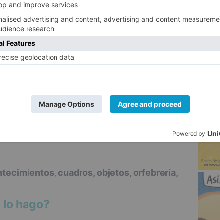
, subraya. En este sentido es importante
5
s que aparecen (o que lo harán) guardan
ura del Cid, tanto en su vertiente histórica
plo no tendrá cabida un negocio local cuyo
 personaje.
tán divididos en diferentes categorías:
tecimientos, cuadros, objetos, orfebrería,
bable añadir nuevas "o bifurcar las
eamos interesante", resalta González
tecimientos, cuadros, objetos, orfebrería,
 lo hago?