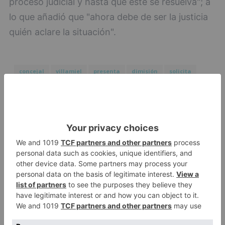
proceso judicial y hasta que éste se resuelva"; a
lo que añadió que "ahora debe de ser la justicia
quién aclare la situación".
concejal
villamiel
presenta
dimisión
solicita
baja
ciudanos
LO + VISTO
Barrio (PSOE) denuncia que la
1
apertura del Castillo responde a
“una foto” y no a la culminación
del proyecto
El poblado de El Encuentro de
2
Burgos a punto de culminar su
proceso de realojo