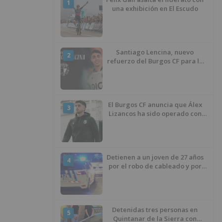
1
una exhibición en El Escudo
Santiago Lencina, nuevo
2
refuerzo del Burgos CF para la
temporada 2026/27
El Burgos CF anuncia que Álex
3
Lizancos ha sido operado con
éxito del menisco de su rodilla
izquierda
Detienen a un joven de 27 años
4
por el robo de cableado y por
atentado contra los agentes
Detenidas tres personas en
5
Quintanar de la Sierra con