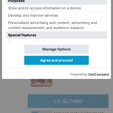
Un libro rescata la historia y
3
memoria del pueblo burgalés de
Huérmeces
CCOO Burgos tramita más de 200
4
expedientes de regularización
de inmigrantes
El PSOE denuncia que las
5
piscinas municipales de Burgos
llevan seis meses sin la
desinfección obligatoria contra
plagas
LO ÚLTIMO
Felix Gall asalta el liderato con