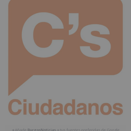
Añade
BurgosNoticias
a tus fuentes preferidas de Google
★