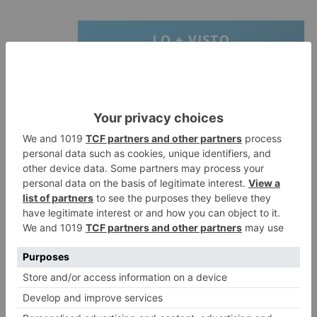
LO + VISTO
Fallece un ciclista en Burgos tras
1
avisar otro conductor que se
había caído de la bicicleta
Villatoro da el primer paso para
2
dejar atrás su aislamiento con el
inicio de la senda peatonal y
ciclista
Un hombre de 80 años resulta
3
herido en Burgos tras la colisión
entre un turismo y un camión
La provincia de Burgos celebra
4
el día de su patrón