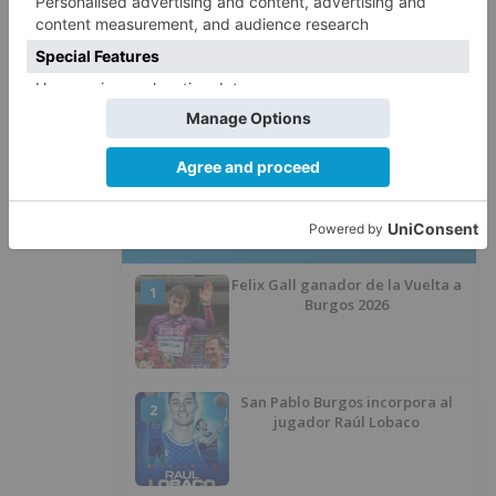
La Guardia Civil desmonta la
5
versión de un repartidor tras
desaparecer 3.256 euros
LO ÚLTIMO
Felix Gall ganador de la Vuelta a
1
Burgos 2026
San Pablo Burgos incorpora al
2
jugador Raúl Lobaco