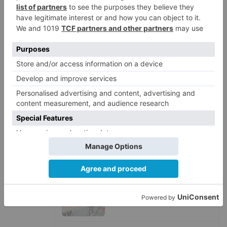
Barrio (PSOE) denuncia que la
1
apertura del Castillo responde a
“una foto” y no a la culminación
del proyecto
El poblado de El Encuentro de
2
Burgos a punto de culminar su
proceso de realojo
Un libro rescata la historia y
3
memoria del pueblo burgalés de
Huérmeces
CCOO Burgos tramita más de 200
4
expedientes de regularización
de inmigrantes