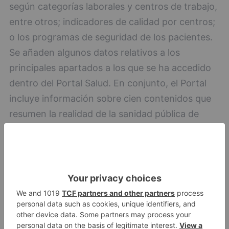
según categorías laborales y centros de trabajo,
entre otros; indicadores de calidad por centros;
o los programas de seguridad de los pacientes.
Se añaden algunos datos relativos a los
principales apartados a los que se ha accedido
dentro del Portal Salud. En conjunto, el Portal
incluye información sobre cien contenidos que
resumen la realidad de la sanidad pública de
Castilla y León.
portal
transparencia
sanidad
comienza
centenar
contenidos
LO + VISTO