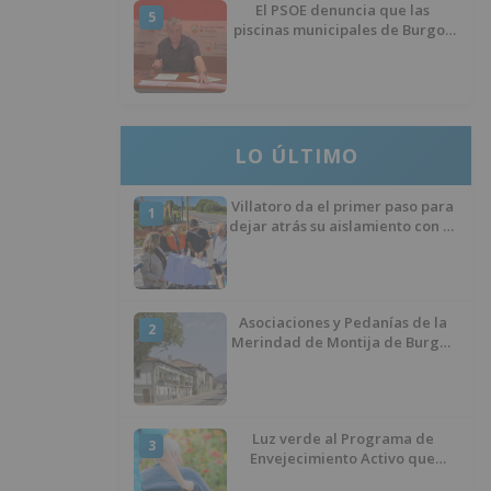
El PSOE denuncia que las
5
piscinas municipales de Burgos
llevan seis meses sin la
desinfección obligatoria contra
plagas
LO ÚLTIMO
Villatoro da el primer paso para
1
dejar atrás su aislamiento con el
inicio de la senda peatonal y
ciclista
Asociaciones y Pedanías de la
2
Merindad de Montija de Burgos
piden la reapertura de la
farmacia de Villasante
Luz verde al Programa de
3
Envejecimiento Activo que
experimenta cada una mayor