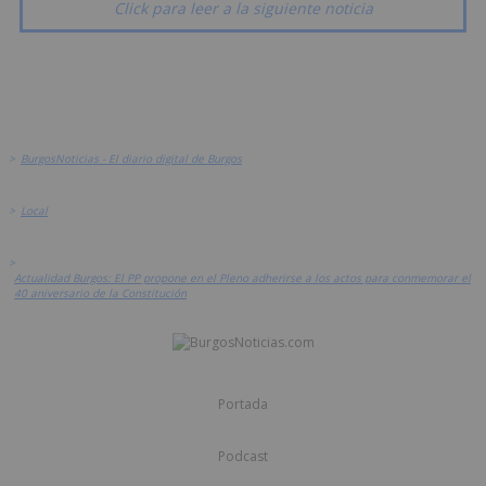
Click para leer a la siguiente noticia
>
BurgosNoticias - El diario digital de Burgos
>
Local
>
Actualidad Burgos: El PP propone en el Pleno adherirse a los actos para conmemorar el
40 aniversario de la Constitución
Portada
Podcast