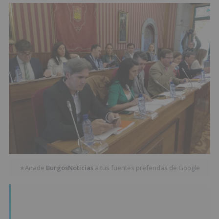
Añade
BurgosNoticias
a tus fuentes preferidas de Google
★