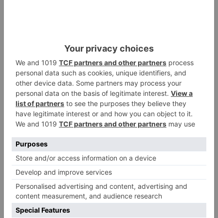
atentado contra los agentes
Calor y posibles tormentas en
2
Burgos durante el eclipse del 12
de agosto
Santiago Lencina, nuevo
3
refuerzo del Burgos CF para la
temporada 2026/27
El Burgos CF anuncia que Álex
4
Lizancos ha sido operado con
éxito del menisco de su rodilla
izquierda
Detenidas tres personas en
5
Quintanar de la Sierra con
hachís, cocaína y marihuana
ocultos en su vehículo