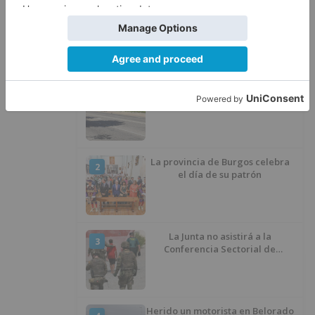
LO ÚLTIMO
Esperar al autobús en el HUBU es
1
un peligro bajo el sol
La provincia de Burgos celebra
2
el día de su patrón
La Junta no asistirá a la
3
Conferencia Sectorial de
Infancia y pide el retorno de los
menores a Marruecos desde
Ceuta
Herido un motorista en Belorado