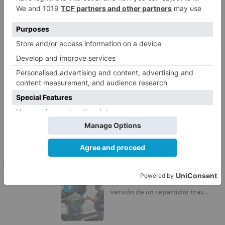
Villatoro da el primer paso para
2
dejar atrás su aislamiento con el
inicio de la senda peatonal y
ciclista
Un hombre de 80 años resulta
3
herido en Burgos tras la colisión
entre un turismo y un camión
La provincia de Burgos celebra
4
el día de su patrón
La Guardia Civil desmonta la
5
versión de un repartidor tras
desaparecer 3.256 euros