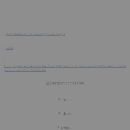
>
BurgosNoticias - El diario digital de Burgos
>
Local
>
El PP propone llamar 'Glorieta de la Hispanidad' al espacio situado entre Valentín Niño
y la Avenida de la Universidad
Portada
Podcast
Provincia