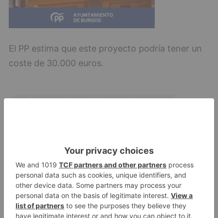
El PP estima que este proyecto podría tener un
coste de 30.000 euros.
pp
propone
llamar
glorieta
hispanidad
espacio
situado
valentín
niño
avenida
universidad
LO + VISTO
Fallece un ciclista en Burgos tras
1
avisar otro conductor que se
había caído de la bicicleta