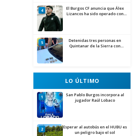
El Burgos CF anuncia que Álex
4
Lizancos ha sido operado con
éxito del menisco de su rodilla
izquierda
Detenidas tres personas en
5
Quintanar de la Sierra con
hachís, cocaína y marihuana
ocultos en su vehículo
LO ÚLTIMO
San Pablo Burgos incorpora al
1
jugador Raúl Lobaco
Esperar al autobús en el HUBU es
2
un peligro bajo el sol