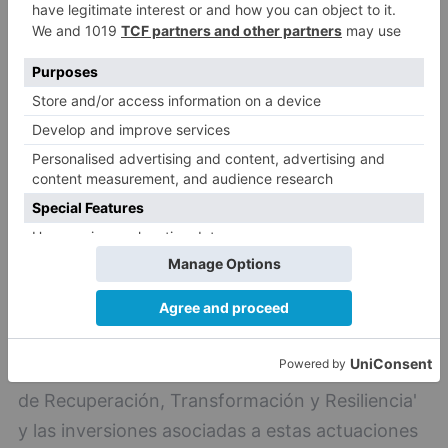
ciberseguridad.
Los objetivos mínimos de cobertura para la
provincia de Burgos que recoge este programa
alcanzan las 11.800 unidades inmobiliarias, sean
hogares o empresas. Para ello, la cuantía de
subvención asignada a Burgos, en función del
número de viviendas sin cobertura ni planes
para su dotación en un horizonte de tres años,
es de 7,5 millones de euros.
El diseño de la convocatoria de UNICO-Banda
Ancha contribuye también a la transición
ecológica, otro de los ejes prioritarios del 'Plan
de Recuperación, Transformación y Resiliencia'
y las inversiones asociadas a estas actuaciones