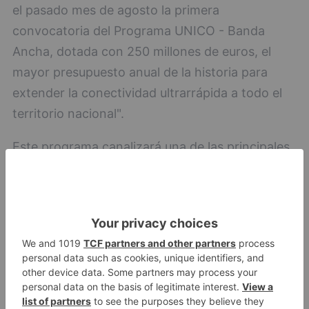
el pasado mes de agosto la primera
convocatoria del Programa UNICO - Banda
Ancha, dotada con 250 millones de euros, el
mayor presupuesto anual de la historia para
extender la conectividad ultrarrápida a todo el
territorio nacional".
Este programa canalizará una de las principales
inversiones del Plan de Recuperación en el área
de la conectividad digital con el objetivo de
ampliar la cobertura de banda ancha al cien por
cien de la población. El Plan tiene prevista una
inversión de 4.000 millones de euros para
extender la conectividad, acelerar el despliegue
de redes 5G e impulsar un ecosistema de