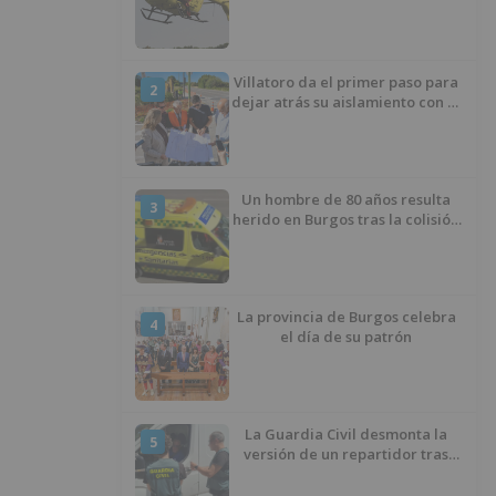
había caído de la bicicleta
Villatoro da el primer paso para
2
dejar atrás su aislamiento con el
inicio de la senda peatonal y
ciclista
Un hombre de 80 años resulta
3
herido en Burgos tras la colisión
entre un turismo y un camión
La provincia de Burgos celebra
4
el día de su patrón
La Guardia Civil desmonta la
5
versión de un repartidor tras
desaparecer 3.256 euros