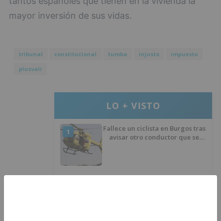
tantos españoles que tienen en la vivienda la
mayor inversión de sus vidas.
tribunal
constitucional
tumba
injusto
impuesto
plusvali
LO + VISTO
Fallece un ciclista en Burgos tras
1
avisar otro conductor que se
había caído de la bicicleta
Villatoro da el primer paso para
2
dejar atrás su aislamiento con el
inicio de la senda peatonal y
ciclista