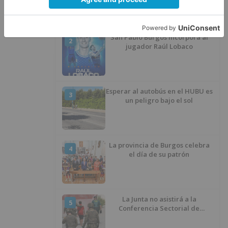
San Pablo Burgos incorpora al
2
jugador Raúl Lobaco
Esperar al autobús en el HUBU es
3
un peligro bajo el sol
La provincia de Burgos celebra
4
el día de su patrón
La Junta no asistirá a la
5
Conferencia Sectorial de
Infancia y pide el retorno de los
menores a Marruecos desde