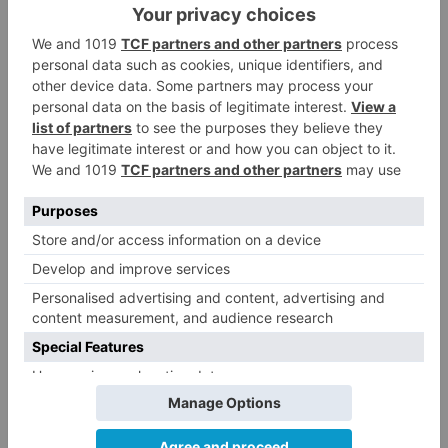
Un hombre de 80 años resulta
3
herido en Burgos tras la colisión
entre un turismo y un camión
La provincia de Burgos celebra
4
el día de su patrón
La Guardia Civil desmonta la
5
versión de un repartidor tras
desaparecer 3.256 euros
LO ÚLTIMO
Felix Gall ganador de la Vuelta a
1
Burgos 2026