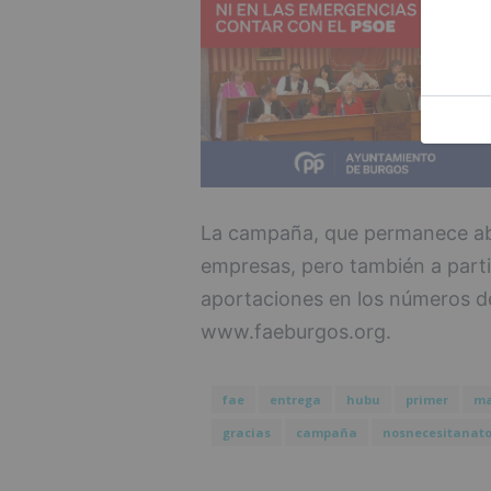
La campaña, que permanece abi
empresas, pero también a parti
aportaciones en los números d
www.faeburgos.org.
fae
entrega
hubu
primer
ma
gracias
campaña
nosnecesitanat