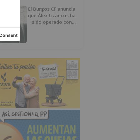
El Burgos CF anuncia
que Álex Lizancos ha
sido operado con
éxito del menisco de
su rodilla izquierda