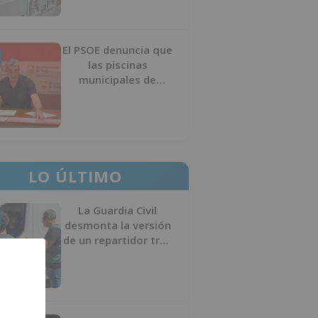
El PSOE denuncia que
las piscinas
municipales de
Burgos llevan seis
meses sin la
desinfección
obligatoria contra
plagas
LO ÚLTIMO
La Guardia Civil
desmonta la versión
de un repartidor tras
desaparecer 3.256
euros