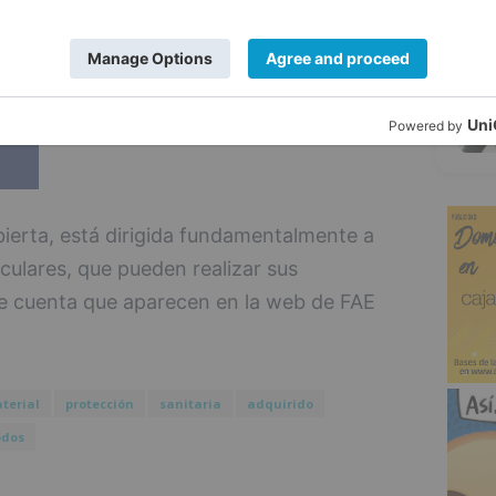
5
erta, está dirigida fundamentalmente a
culares, que pueden realizar sus
e cuenta que aparecen en la web de FAE
terial
protección
sanitaria
adquirido
odos