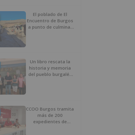
proyecto
El poblado de El
Encuentro de Burgos
a punto de culminar
su proceso de realojo
Un libro rescata la
historia y memoria
del pueblo burgalés
de Huérmeces
CCOO Burgos tramita
más de 200
expedientes de
regularización de
inmigrantes