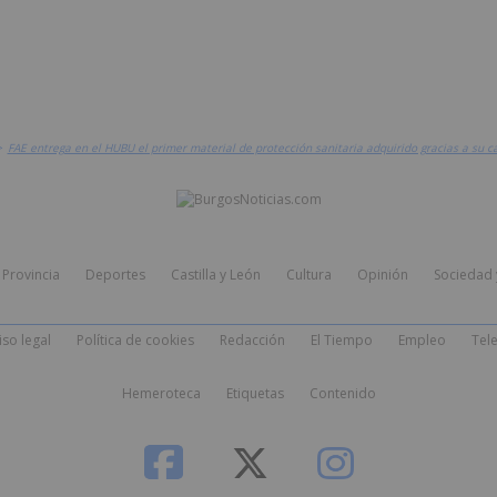
>
FAE entrega en el HUBU el primer material de protección sanitaria adquirido gracias a s
Provincia
Deportes
Castilla y León
Cultura
Opinión
Sociedad 
iso legal
Política de cookies
Redacción
El Tiempo
Empleo
Tele
Hemeroteca
Etiquetas
Contenido