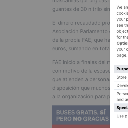
mascarillas quirúrgicas IIR, 25
guantes de 30 nitrilo sin polv
El dinero recaudado proviene d
Asociación Parlamento de Amigos
de la propia FAE, que ha donad
euros, sumando en total, hasta
FAE inició a finales del mes 
con motivo de la escasez de ma
que atienden a personas infect
disposición que muchos de los 
a la organización para poder ay