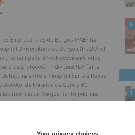
5
nes Empresariales de Burgos (FAE) ha
spital Universitario de Burgos (HUBU) el
cias a su campaña #NosNecesiranATodos
ario de protección individual (EPI´s), el
distribuirá entre el Hospital Santos Reyes
o Apóstol de Miranda de Ebro y 60
1
 la provincia de Burgos, tanto públicas
izada por FAE gracias a esta campaña ha
rotección, 4.000 mascarillas FFP3, 33.500