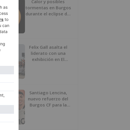
Calor y posibles
tormentas en Burgos
durante el eclipse del
12 de agosto
Felix Gall asalta el
liderato con una
exhibición en El
Escudo
Santiago Lencina,
nuevo refuerzo del
Burgos CF para la
temporada 2026/27