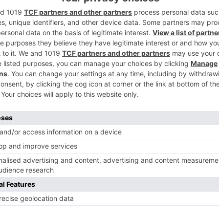
.000 mascarillas FFP2, 20.000 pares de
2
o centímetros de y 50 termómetros.
e empresas burgalesas (231.813 ?), de la
 (11.775 ?), de particulares (9.970 ?) y
o directamente de su tesorería 30.000
 el momento, 283.558 ?.
3
de marzo su campaña #NosNecesitanATodos
terial de protección para los profesionales
adas, e impulsada por la preocupación y
empresarios burgaleses habían trasmitido
4
udar a paliar esta situación.