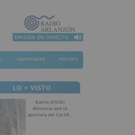
AL
UNIVERSIDAD
POLÍTICA
LO + VISTO
Barrio (PSOE)
denuncia que la
apertura del Castillo
responde a “una
foto” y no a la
culminación del