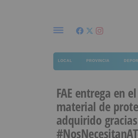
Menú
LOCAL
PROVINCIA
DEPO
FAE entrega en e
material de prote
adquirido gracia
#NosNecesitanA