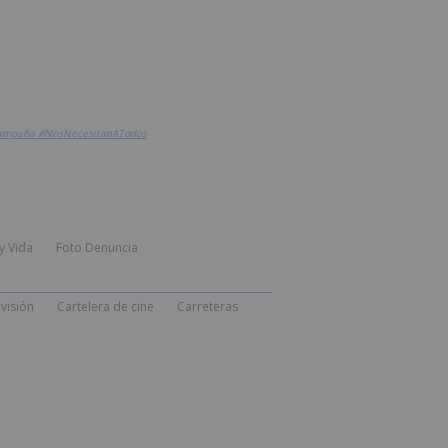
u campaña #NosNecesitanATodos
y Vida
Foto Denuncia
visión
Cartelera de cine
Carreteras