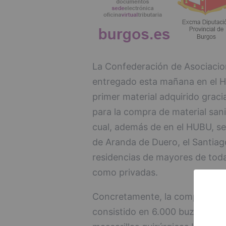
La Confederación de Asociacio
entregado esta mañana en el Ho
primer material adquirido gra
para la compra de material sanit
cual, además de en el HUBU, se 
de Aranda de Duero, el Santiag
residencias de mayores de toda
como privadas.
Concretamente, la compra real
consistido en 6.000 buzos de p