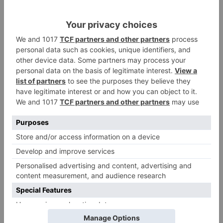
la capacitación y la visibilidad del Talento".
fórum
evolución
acude
iii
encuentro
anual
foro
mice
madrid
LO + VISTO
Matthew Brennan conquista el
1
Castillo y se viste de líder en el
estreno de la Vuelta a Burgos
Un incendio intencionado
2
calcina el tobogán del parque
infantil del Barrio del Pilar de
Burgos
Seis proyectos de Burgos