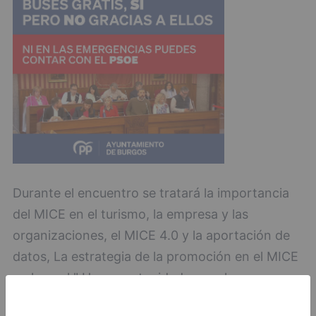
Durante el encuentro se tratará la importancia
del MICE en el turismo, la empresa y las
organizaciones, el MICE 4.0 y la aportación de
datos, La estrategia de la promoción en el MICE
o el panel " Una oportunidad para el
reconocimiento de la experiencia: La formación,