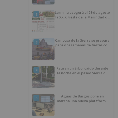
Lermilla acogerá el 29 de agosto
2
la XXIX Fiesta de la Merindad de
Río Ubierna con tradición,
música y actividades para todos
los públicos
Canicosa de la Sierra se prepara
3
para dos semanas de fiestas con
tradición, deporte y música
Retiran un árbol caído durante
4
la noche en el paseo Sierra de
Atapuerca
Aguas de Burgos pone en
5
marcha una nueva plataforma
digital para reducir las pérdidas
de agua