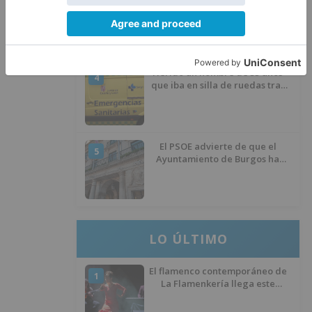
3
recibirán 7,5 millones de euros
para impulsar plantas solares
Herido un hombre de 35 años
4
que iba en silla de ruedas tras
ser atropellado en Burgos
El PSOE advierte de que el
5
Ayuntamiento de Burgos ha
"vaciado la hucha" y depende
del Ministerio para sostener las
inversiones
LO ÚLTIMO
El flamenco contemporáneo de
1
La Flamenkería llega este
domingo a Tórtoles de Esgueva
con 'Escenario Patrimonio'