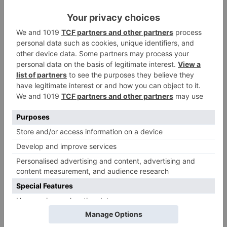
Un libro rescata la historia y
3
memoria del pueblo burgalés de
Huérmeces
CCOO Burgos tramita más de 200
4
expedientes de regularización
de inmigrantes
El PSOE denuncia que las
5
piscinas municipales de Burgos
llevan seis meses sin la
desinfección obligatoria contra
plagas
LO ÚLTIMO
Felix Gall asalta el liderato con