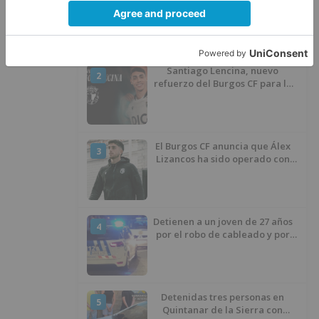
1
una exhibición en El Escudo
Santiago Lencina, nuevo
2
refuerzo del Burgos CF para la
temporada 2026/27
El Burgos CF anuncia que Álex
3
Lizancos ha sido operado con
éxito del menisco de su rodilla
izquierda
Detienen a un joven de 27 años
4
por el robo de cableado y por
atentado contra los agentes
Detenidas tres personas en
5
Quintanar de la Sierra con