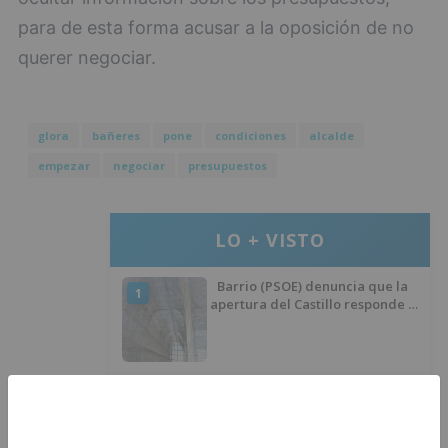
para de esta forma acusar a la oposición de no
querer negociar.
glora
bañeres
pone
condiciones
alcalde
empezar
negociar
presupuestos
LO + VISTO
Barrio (PSOE) denuncia que la
1
apertura del Castillo responde a
“una foto” y no a la culminación
del proyecto
El poblado de El Encuentro de
2
Burgos a punto de culminar su
proceso de realojo