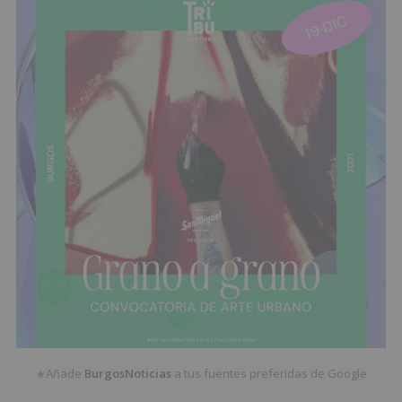
Añade
BurgosNoticias
a tus fuentes preferidas de Google
★