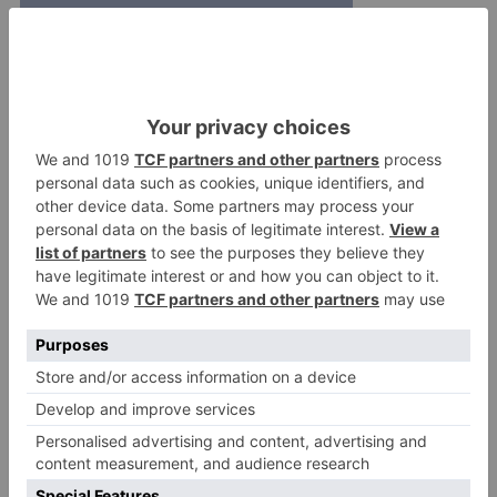
En esta edición tan especial, de la mano de San
Miguel, quieren que el arte vuelva a estar
presente en las calles de nuestra ciudad.
Además, pretenden apoyar a la hostelería y el
pequeño comercio de nuestra ciudad, que tan
castigado ha estado durante la pandemia.
grano
grano
convocatoria
artística
san
miguel
tribu
festival
LO + VISTO