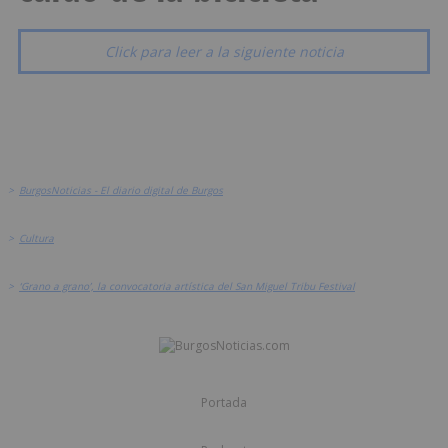
Click para leer a la siguiente noticia
>
BurgosNoticias - El diario digital de Burgos
>
Cultura
>
‘Grano a grano’, la convocatoria artística del San Miguel Tribu Festival
Portada