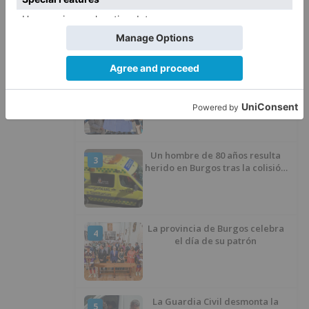
Fallece un ciclista en Burgos tras
1
avisar otro conductor que se
había caído de la bicicleta
Villatoro da el primer paso para
2
dejar atrás su aislamiento con el
inicio de la senda peatonal y
ciclista
Un hombre de 80 años resulta
3
herido en Burgos tras la colisión
entre un turismo y un camión
La provincia de Burgos celebra
4
el día de su patrón
La Guardia Civil desmonta la
5