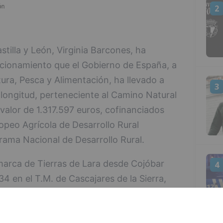
2
tilla y León, Virginia Barcones, ha
icionamiento que el Gobierno de España, a
tura, Pesca y Alimentación, ha llevado a
3
longitud, perteneciente al Camino Natural
valor de 1.317.597 euros, cofinanciados
ropeo Agrícola de Desarrollo Rural
ama Nacional de Desarrollo Rural.
marca de Tierras de Lara desde Cojóbar
4
34 en el T.M. de Cascajares de la Sierra,
icipales de Modúbar de la Emparedada
nes, Revilla del Campo (y Quintanalara),