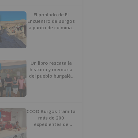
proyecto
El poblado de El
Encuentro de Burgos
a punto de culminar
su proceso de realojo
Un libro rescata la
historia y memoria
del pueblo burgalés
de Huérmeces
CCOO Burgos tramita
más de 200
expedientes de
regularización de
inmigrantes