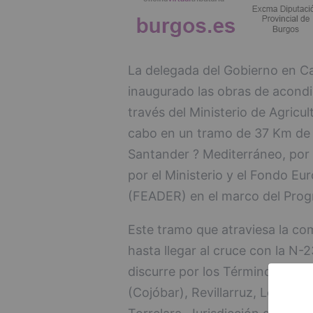
La delegada del Gobierno en Cas
inaugurado las obras de acond
través del Ministerio de Agricul
cabo en un tramo de 37 Km de 
Santander ? Mediterráneo, por 
por el Ministerio y el Fondo Eu
(FEADER) en el marco del Progr
Este tramo que atraviesa la co
hasta llegar al cruce con la N-2
discurre por los Términos Mun
(Cojóbar), Revillarruz, Los Ausi