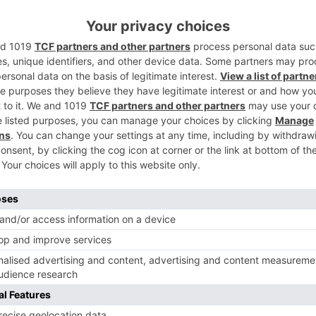
(Paules de Lara, Aceña de Lara, Lara),
llo Quemado y Cascajares de la Sierra.
5
rno en Castilla y León, han asistido a
do del Gobierno en Burgos, Pedro de la
es de la Diputación de Burgos como
ntantes del Ministerio, y alcaldes de los
nuevo tramo.
ros tres tramos del Camino Natural ya en
gos. Uno entre el túnel de La Engaña y
os de Bureba y Quintanilla de Vivar, y el de
cial. Estos tramos forman parte de un
retende unir Santander con el puerto de
nos 566 kilómetros, conectándose con
ervicio, como el del Ebro.