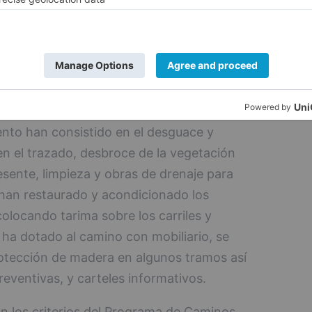
as del antiguo Ferrocarril Central de Aragón
del ferrocarril Santander-Mediterráneo
nte), ambos actualmente en desuso.
iento
nto han consistido en el desguace y
en el trazado, desbroce de la vegetación
esente, limpieza y obras de drenaje para
han restaurado y acondicionado los
colocando tarima sobre los carriles y
 ha dotado al camino con mobiliario, se
otección de madera en algunos tramos así
eventivas, y carteles informativos.
n los criterios del Programa de Caminos