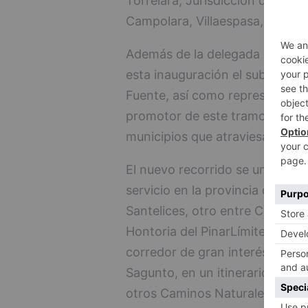
Torrelara, Jurisdicción de Lara 
Campolara, Villaespasa, Jarami
Además de la delegada del Gobie
esta inauguración el subdelega
Fuente, así como representant
promotor de este tramo, represe
municipios que atraviesa este 
El nuevo recorrido se une a ot
servicio en la provincia de Bur
Santelices, otro entre Castellan
Hontoria del PinarLímite provin
corredor de gran interés que p
Sagunto, en un itinerario de u
otros Caminos Naturales ya en s