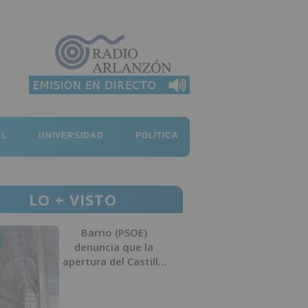
AL
UNIVERSIDAD
POLÍTICA
LO + VISTO
Barrio (PSOE)
denuncia que la
apertura del Castillo
responde a “una
foto” y no a la
culminación del