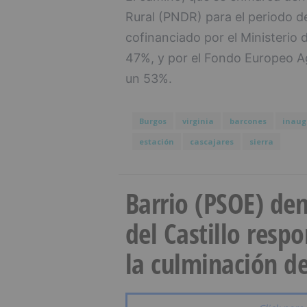
Rural (PNDR) para el periodo 
cofinanciado por el Ministerio 
47%, y por el Fondo Europeo Ag
un 53%.
Burgos
virginia
barcones
inaug
estación
cascajares
sierra
Barrio (PSOE) den
del Castillo resp
la culminación de