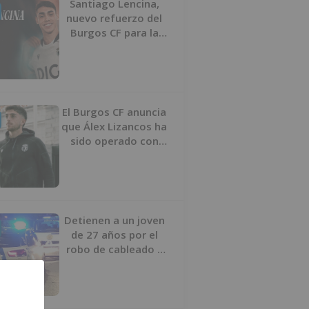
Santiago Lencina,
nuevo refuerzo del
Burgos CF para la
temporada 2026/27
El Burgos CF anuncia
que Álex Lizancos ha
sido operado con
éxito del menisco de
su rodilla izquierda
Detienen a un joven
de 27 años por el
robo de cableado y
por atentado contra
los agentes