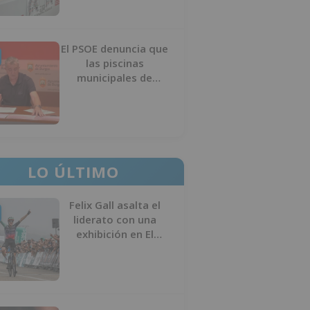
El PSOE denuncia que
las piscinas
municipales de
Burgos llevan seis
meses sin la
desinfección
obligatoria contra
plagas
LO ÚLTIMO
Felix Gall asalta el
liderato con una
exhibición en El
Escudo