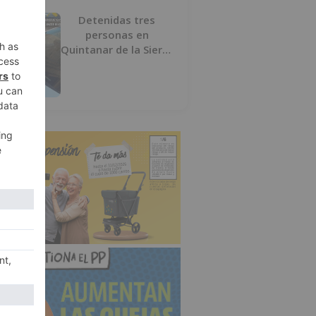
Detenidas tres
personas en
Quintanar de la Sierra
con hachís, cocaína y
marihuana ocultos en
su vehículo