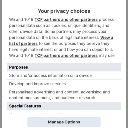
ciclista
Un hombre de 80 años resulta
3
herido en Burgos tras la colisión
entre un turismo y un camión
La provincia de Burgos celebra
4
el día de su patrón
La Guardia Civil desmonta la
5
versión de un repartidor tras
desaparecer 3.256 euros
LO ÚLTIMO