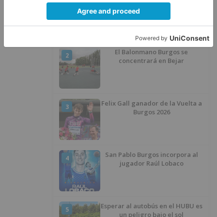
Más ventajas con el carné 60 CYL
1
El Balonmano Burgos se
2
concentrará en Bejar
Felix Gall ganador de la Vuelta a
3
Burgos 2026
San Pablo Burgos incorpora al
4
jugador Raúl Lobaco
Esperar al autobús en el HUBU es
5
un peligro bajo el sol