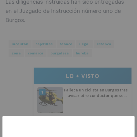
Las diligencias instruidas han sido entregadas
en el Juzgado de Instrucción número uno de
Burgos.
incautan
cajetillas
tabaco
ilegal
estanco
zona
comarca
burgalesa
bureba
LO + VISTO
Fallece un ciclista en Burgos tras
1
avisar otro conductor que se
había caído de la bicicleta
Villatoro da el primer paso para
2
dejar atrás su aislamiento con el
inicio de la senda peatonal y