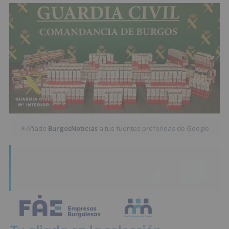
Añade
BurgosNoticias
a tus fuentes preferidas de Google
★