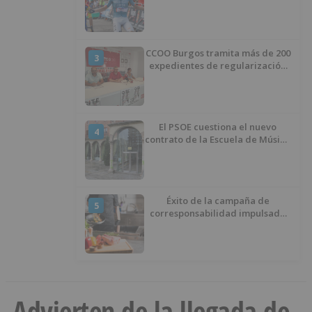
CCOO Burgos tramita más de 200
3
expedientes de regularización
de inmigrantes
El PSOE cuestiona el nuevo
4
contrato de la Escuela de Música
por su “urgencia injustificada”
Éxito de la campaña de
5
corresponsabilidad impulsada
por el área de Igualdad
municipal
Advierten de la llegada de