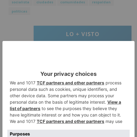
socialista
ciudades
comunidades
respaldan
políticas
LO + VISTO
Matthew Brennan conquista el
1
Castillo y se viste de líder en el
estreno de la Vuelta a Burgos
Un incendio intencionado
2
calcina el tobogán del parque
infantil del Barrio del Pilar de
Burgos
Seis proyectos de Burgos
3
recibirán 7,5 millones de euros
para impulsar plantas solares