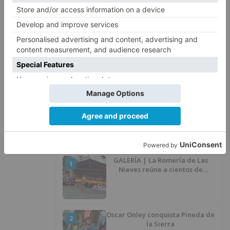
Herido un hombre de 35 años
4
que iba en silla de ruedas tras
ser atropellado en Burgos
El PSOE advierte de que el
5
Ayuntamiento de Burgos ha
"vaciado la hucha" y depende
del Ministerio para sostener las
inversiones
LO ÚLTIMO
GALERÍA | La Romería de Las
1
Nieves reúne a cientos de
personas en Las Machorras
Oscar Onley conquista Pineda de
2
la Sierra