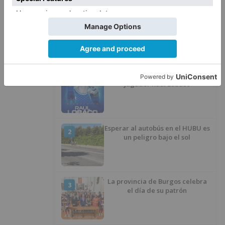
hachís, cocaína y marihuana
ocultos en su vehículo
LO ÚLTIMO
San Pablo Burgos incorpora al
1
jugador Raúl Lobaco
Esperar al autobús en el HUBU es
2
un peligro bajo el sol
La provincia de Burgos celebra
3
el día de su patrón