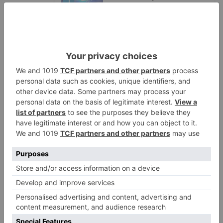
1
por el robo de cableado y por
atentado contra los agentes
Calor y posibles tormentas en
2
Burgos durante el eclipse del 12
de agosto
Santiago Lencina, nuevo
3
refuerzo del Burgos CF para la
temporada 2026/27
El Burgos CF anuncia que Álex
4
Lizancos ha sido operado con
éxito del menisco de su rodilla
izquierda
Detenidas tres personas en
5
Quintanar de la Sierra con