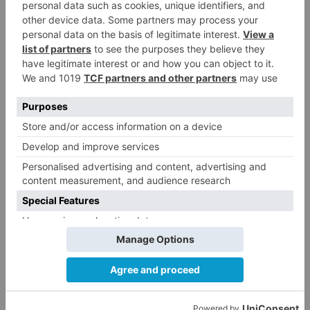
ocurre con la limpieza y conservación de los
puentes, cuyo mantenimiento de sus adecuadas
condiciones de desagüe es responsabilidad del
titular.
Asimismo, es importante destacar que la CHD
dispone de un modelo de declaración
responsable con el objetivo de agilizar y
simplificar los trámites administrativos para
actuaciones menores de mantenimiento y/o
conservación de cauces.