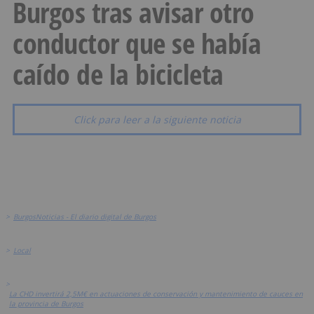
Burgos tras avisar otro
conductor que se había
caído de la bicicleta
Click para leer a la siguiente noticia
>
BurgosNoticias - El diario digital de Burgos
>
Local
>
La CHD invertirá 2,5M€ en actuaciones de conservación y mantenimiento de cauces en
la provincia de Burgos