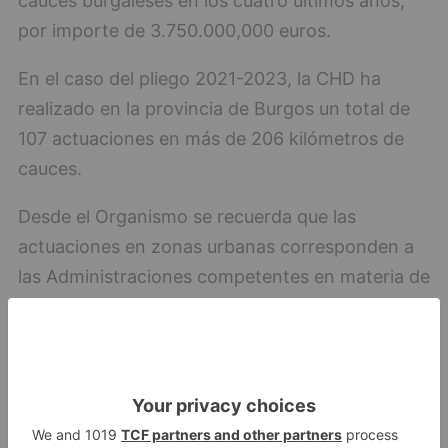
cauces burgaleses en los cuatro últimos años,
por importe de 3.750.000,000 euros.
En el caso del pliego 2021-2023, la CHD ha
realizado en la provincia de Burgos un total de
107 actuaciones en más de 206 kilómetros de
cauces.
Desde el Organismo se recuerda que las
actuaciones en zonas urbanas corresponden a
las Administraciones competentes en materia de
ordenación del territorio y urbanismo, esto es, a
los Ayuntamientos y, en su caso, a la
Administración Autonómica, tal y como
establece el artículo 28.4 de la Ley 10/2001, de 5
de julio, del Plan Hidrológico Nacional. Lo mismo