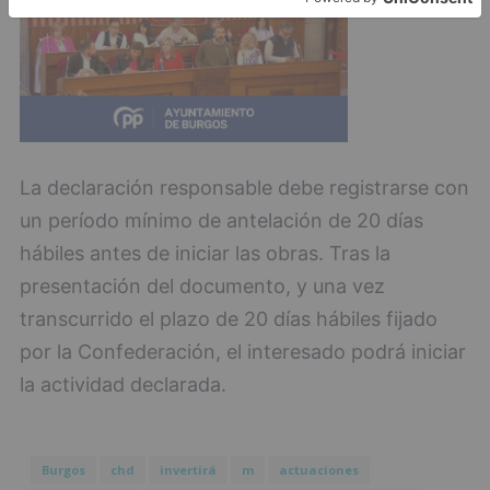
La declaración responsable debe registrarse con
un período mínimo de antelación de 20 días
hábiles antes de iniciar las obras. Tras la
presentación del documento, y una vez
transcurrido el plazo de 20 días hábiles fijado
por la Confederación, el interesado podrá iniciar
la actividad declarada.
Burgos
chd
invertirá
m
actuaciones