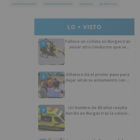
conservación
mantenimiento
cauces
provincia
LO + VISTO
Fallece un ciclista en Burgos tras
1
avisar otro conductor que se
había caído de la bicicleta
Villatoro da el primer paso para
2
dejar atrás su aislamiento con el
inicio de la senda peatonal y
ciclista
Un hombre de 80 años resulta
3
herido en Burgos tras la colisión
entre un turismo y un camión