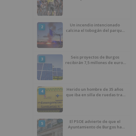
estreno de la Vuelta a Burgos
Un incendio intencionado
2
calcina el tobogán del parque
infantil del Barrio del Pilar de
Burgos
Seis proyectos de Burgos
3
recibirán 7,5 millones de euros
para impulsar plantas solares
Herido un hombre de 35 años
4
que iba en silla de ruedas tras
ser atropellado en Burgos
El PSOE advierte de que el
5
Ayuntamiento de Burgos ha
"vaciado la hucha" y depende