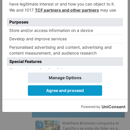
de 90 minutos de duración, definidos tras un
exquisito trabajo de edición. Y el mérito se lo
lleva el equipo de producción y dirección, David
Casado y Óscar Falagán,en colaboración con
Real Federación de Fútbol de Castilla y León;
sonido (Pablo Vega) y etalonaje de color
(Mthandeni Khambule).
Burgos
desoladora
historia
campos
fútbol
despoblación
rural
estrena
viernes
LO + VISTO
Matthew Brennan conquista el
1
Castillo y se viste de líder en el