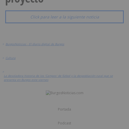
Click para leer a la siguiente noticia
>
BurgosNoticias - El diario digital de Burgos
>
Cultura
>
La desoladora historia de los 'Campos' de fútbol y la despoblación rural que se
presenta en Burgos este viernes
Portada
Podcast