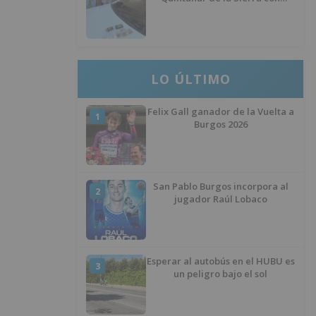
hachís, cocaína y marihuana
ocultos en su vehículo
LO ÚLTIMO
Felix Gall ganador de la Vuelta a
1
Burgos 2026
San Pablo Burgos incorpora al
2
jugador Raúl Lobaco
Esperar al autobús en el HUBU es
3
un peligro bajo el sol