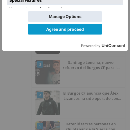
Detienen a un joven de 27 años
1
por el robo de cableado y por
atentado contra los agentes
Calor y posibles tormentas en
2
Burgos durante el eclipse del 12
de agosto
Santiago Lencina, nuevo
3
refuerzo del Burgos CF para la
temporada 2026/27
El Burgos CF anuncia que Álex
4
Lizancos ha sido operado con
éxito del menisco de su rodilla
izquierda
Detenidas tres personas en
5
Quintanar de la Sierra con