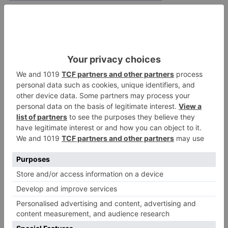
Asimismo, se han aprobado ayudas para la
construcción y adecuación de tomas de agua y
tanques elevados para usos agropecuarios, la
promoción de productos agroalimentarios de
calidad, la gestión de colonias felinas y el
mantenimiento de agrupaciones de defensa
sanitaria ganadera.
Burgos
diputación
adelanta
subvenciones
facilitar
planificación
ayuntamientos
LO + VISTO