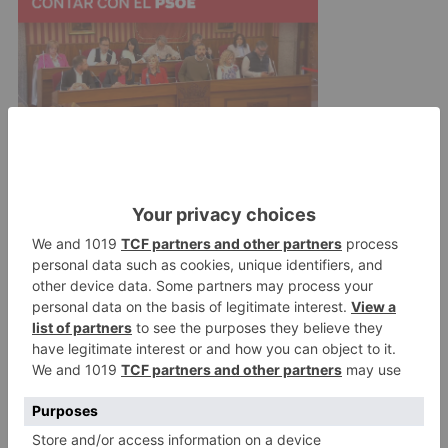
Los aparcamientos que se implantarán en las
estaciones de Adif dispondrán de un sistema
inteligente de apertura. Así, el control de acceso
se realizará desde la app de registro y reserva
de plaza, a través de una conexión segura
Bluetooth entre el teléfono y la cerradura
electromecánica, evitando así la gestión de
llaves físicas y minimizando el consumo
energético.