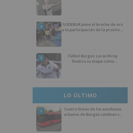
SODEBUR pone el broche de oro
4
a la participación de la provincia
de Burgos en FITUR
Fútbol Burgos: Lucas Ricoy
5
finaliza su etapa como
blanquinegro
LO ÚLTIMO
Cuatro líneas de los autobuses
1
urbanos de Burgos cambian su
recorrido por las obras de
asfaltado en la Avenida del
Arlanzón y se reactiva el servicio