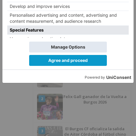
Burgos
estación
trenes
aparcamientos
seguros
bicicletas
LO + VISTO
Esperar al autobús en el HUBU es
1
un peligro bajo el sol
Felix Gall ganador de la Vuelta a
2
Burgos 2026
El Burgos CF oficializa la salida
3
de Aitor Córdoba al fútbol chino