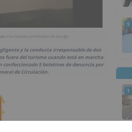
5
ias
a tus fuentes preferidas de Google
ligente y la conducta irresponsable de dos
po fuera del turismo cuando está en marcha.
an confeccionado 5 boletines de denuncia por
neral de Circulación.
1