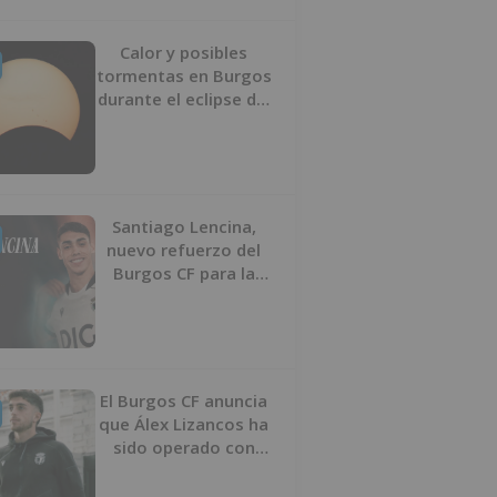
Calor y posibles
tormentas en Burgos
durante el eclipse del
12 de agosto
Santiago Lencina,
nuevo refuerzo del
Burgos CF para la
temporada 2026/27
El Burgos CF anuncia
que Álex Lizancos ha
sido operado con
éxito del menisco de
su rodilla izquierda