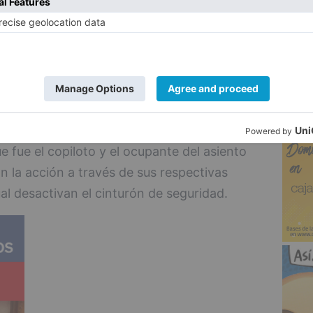
5
por los investigadores han permitido
ió aproximadamente un tramo de dos
a un polígono de los extrarradios de la
 a ésta donde se gravaron los graves
e comunicación de la red vial secundaria.
e fue el copiloto y el ocupante del asiento
an la acción a través de sus respectivas
ual desactivan el cinturón de seguridad.