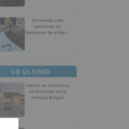
Detenidas tres
personas en
Quintanar de la Sierra
con hachís, cocaína y
marihuana ocultos en
su vehículo
LO ÚLTIMO
Herido un motorista
en Belorado en la
Avenida Burgos