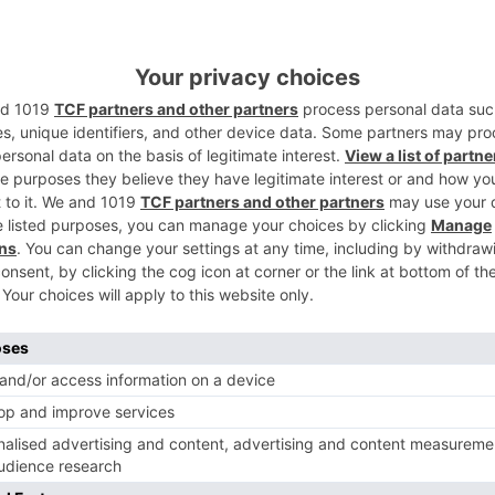
2
 y localizado a las personas que salen en
a Civil por un ciudadano, en el que se
nfracciones al Reglamento General de
3
ión, con el vehículo en marcha.
urgos recibía a través de la aplicación móvil
n particular facilitando una situación de
s en las que se veía un turismo en marcha
ias ocasiones el carril reservado al sentido
4
epasaba la línea continua central de
 se veía a dos pasajeros que temeraria y
d del cuerpo fuera del vehículo con éste