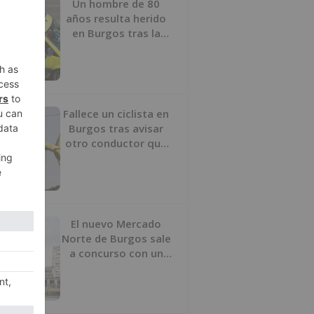
Un hombre de 80
años resulta herido
en Burgos tras la
colisión entre un
turismo y un camión
Fallece un ciclista en
Burgos tras avisar
otro conductor que
se había caído de la
bicicleta
El nuevo Mercado
Norte de Burgos sale
a concurso con un
presupuesto de 21,7
millones