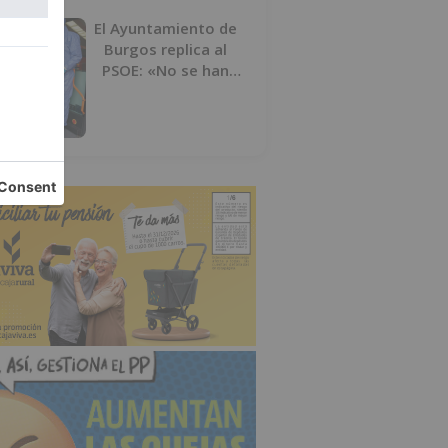
El Ayuntamiento de
Burgos replica al
PSOE: «No se han
interrumpido» las
desinfecciones
municipales