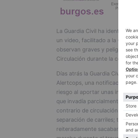
La Guardia Civil ha identificado
un video, facilitado a la Guardi
observan graves y peligrosas i
Circulación durante la conducc
Días atrás la Guardia Civil de B
Alertcops, una notificación de u
riesgo al aportar unas imágene
que invadía parcialmente en var
contrario de circulación y sobr
separación de carriles; también
reiteradamente sacaban la mita