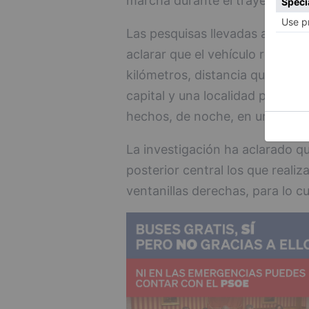
marcha durante el trayecto.
Las pesquisas llevadas a cabo 
aclarar que el vehículo recorr
kilómetros, distancia que separ
capital y una localidad próxima
hechos, de noche, en una vía d
La investigación ha aclarado qu
posterior central los que realiz
ventanillas derechas, para lo c