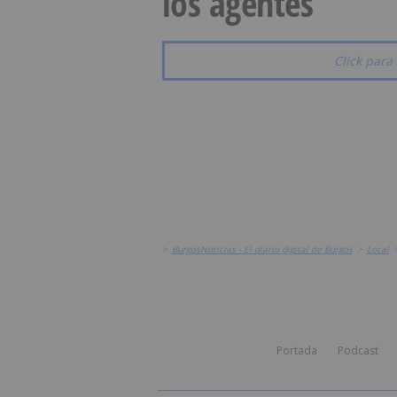
los agentes
Click para 
>
BurgosNoticias - El diario digital de Burgos
>
Local
Portada
Podcast