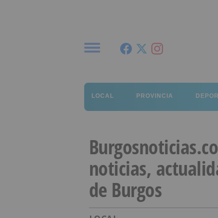
Menú
LOCAL
PROVINCIA
DEPO
Burgosnoticias.c
noticias, actuali
de Burgos