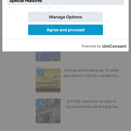
Un incendio intencionado
2
calcina el tobogán del parque
infantil del Barrio del Pilar de
Burgos
Seis proyectos de Burgos
3
recibirán 7,5 millones de euros
para impulsar plantas solares
Herido un hombre de 35 años
4
que iba en silla de ruedas tras
ser atropellado en Burgos
El PSOE advierte de que el
5
Ayuntamiento de Burgos ha
"vaciado la hucha" y depende
del Ministerio para sostener las
inversiones