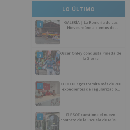
LO ÚLTIMO
GALERÍA | La Romería de Las
1
Nieves reúne a cientos de
personas en Las Machorras
Oscar Onley conquista Pineda de
2
la Sierra
CCOO Burgos tramita más de 200
3
expedientes de regularización
de inmigrantes
El PSOE cuestiona el nuevo
4
contrato de la Escuela de Música
por su “urgencia injustificada”