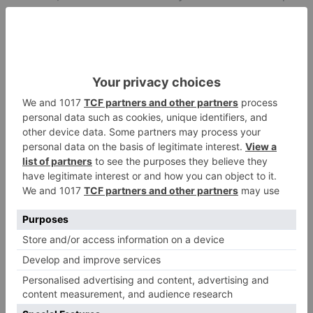
este sector ha venido desempeñando una labor
de servicio público de manera encomiable
durante la pandemia y que está sufriendo un
duro impacto económico por motivo de la crisis
sanitaria.
Burgos
junta
castilla
león
entrega
mamparas
taxistas
LO + VISTO
Matthew Brennan conquista el
1
Castillo y se viste de líder en el
estreno de la Vuelta a Burgos