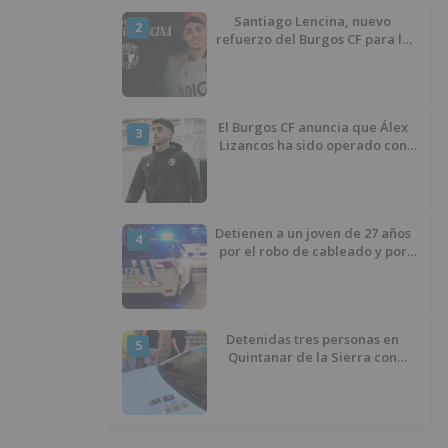
Santiago Lencina, nuevo
2
refuerzo del Burgos CF para la
temporada 2026/27
El Burgos CF anuncia que Álex
3
Lizancos ha sido operado con
éxito del menisco de su rodilla
izquierda
Detienen a un joven de 27 años
4
por el robo de cableado y por
atentado contra los agentes
Detenidas tres personas en
5
Quintanar de la Sierra con
hachís, cocaína y marihuana
ocultos en su vehículo