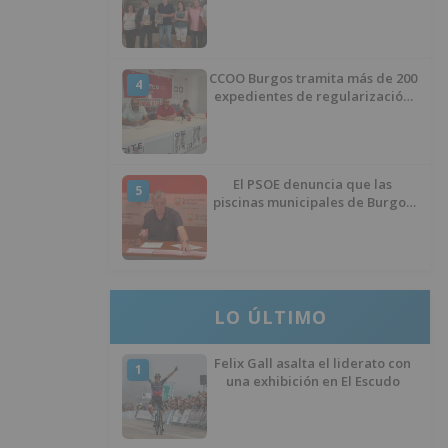
Huérmeces
CCOO Burgos tramita más de 200
4
expedientes de regularización
de inmigrantes
El PSOE denuncia que las
5
piscinas municipales de Burgos
llevan seis meses sin la
desinfección obligatoria contra
plagas
LO ÚLTIMO
Felix Gall asalta el liderato con
1
una exhibición en El Escudo