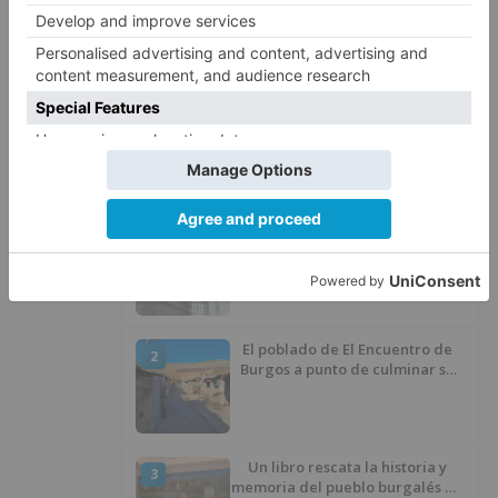
desarrollados por Tragsa.
junta
quiere
retomar
negociaciones
tragsa
LO + VISTO
Barrio (PSOE) denuncia que la
1
apertura del Castillo responde a
“una foto” y no a la culminación
del proyecto
El poblado de El Encuentro de
2
Burgos a punto de culminar su
proceso de realojo
Un libro rescata la historia y
3
memoria del pueblo burgalés de