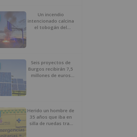
Un incendio
intencionado calcina
el tobogán del
parque infantil del
Barrio del Pilar de
Burgos
Seis proyectos de
Burgos recibirán 7,5
millones de euros
para impulsar plantas
solares
Herido un hombre de
35 años que iba en
silla de ruedas tras
ser atropellado en
Burgos