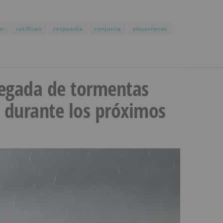
ar
ratifican
respuesta
conjunta
situaciones
llegada de tormentas
s durante los próximos