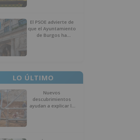
El PSOE advierte de
que el Ayuntamiento
de Burgos ha
"vaciado la hucha" y
depende del
Ministerio para
sostener las
inversiones
LO ÚLTIMO
Nuevos
descubrimientos
ayudan a explicar la
formación de la Sima
del Elefante en
Atapuerca (Burgos)