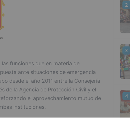
2
3
 las funciones que en materia de
espuesta ante situaciones de emergencia
abo desde el año 2011 entre la Consejería
 de la Agencia de Protección Civil y el
4
reforzando el aprovechamiento mutuo de
mbas instituciones.
eración de ambas partes en la planificación
para hacer frente a las emergencias