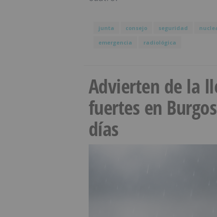
junta
consejo
seguridad
nucle
emergencia
radiológica
Advierten de la 
fuertes en Burgo
días