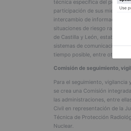
técnica específica del personal
participación de sus miembros e
intercambio de información rela
situaciones de riesgo radiológi
de Castilla y León, establecie
sistemas de comunicación que 
tiempo posible, entre otros.
Comisión de seguimiento, vigil
Para el seguimiento, vigilancia
se crea una Comisión integrada
las administraciones, entre ella
Civil en representación de la Ju
Técnica de Protección Radiológ
Nuclear.