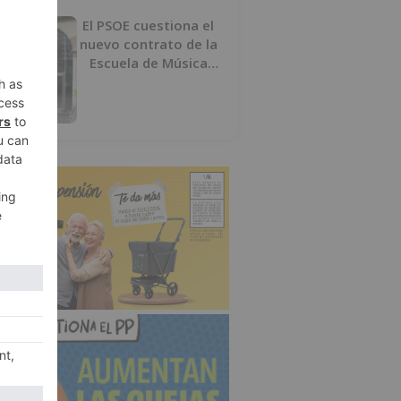
El PSOE cuestiona el
nuevo contrato de la
Escuela de Música
por su “urgencia
injustificada”