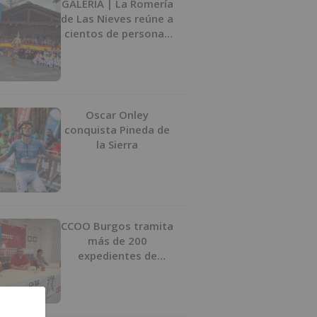
GALERÍA | La Romería
de Las Nieves reúne a
cientos de personas
en Las Machorras
Oscar Onley
conquista Pineda de
la Sierra
CCOO Burgos tramita
más de 200
expedientes de
regularización de
inmigrantes