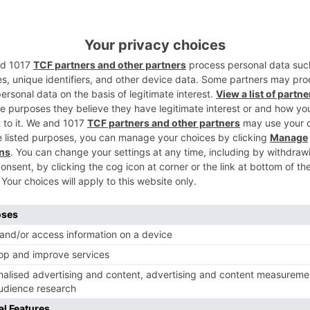
r a los habitantes y al territorio de
5
colaboración en materia de implantación y
d de los planes de emergencia radiológica
y la coordinación de las organizaciones de
o de que se produzca un accidente
ivación de los planes de emergencia.
juntamente en estudios, ejercicios,
ividad que consideren necesaria para
a de la Junta de Castilla y León para
ico y cooperarán en la adquisición de
 ambas partes, que sean específicos y
ón en situaciones de crisis.
pla la cooperación en la formación