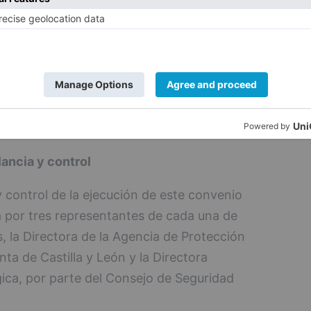
 de ambas partes, permitiendo la
n las tareas formativas desarrolladas y el
tiva a instalaciones, actividades y
co para los habitantes o el medio ambiente
ndo y manteniendo operativos los canales y
sean precisos para hacerlo en el menor
ancia y control
 y control de la ejecución de este convenio
 por tres representantes de cada una de
s, la Directora de la Agencia de Protección
nta de Castilla y León y la Directora
ica, por parte del Consejo de Seguridad