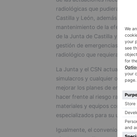
radiológicas que pudieran afecta
Castilla y León, además de la 
mantenimiento de la efectivida
de la Junta de Castilla y León 
gestión de emergencias en cas
radiológico que requiera la act
La Junta y el CSN actuarán con
simulacros y cualquier otra act
mejorar los planes de emergenci
hacer frente al riesgo radiológ
materiales y equipos comunes a
especializados para su utilizaci
Igualmente, el convenio contem